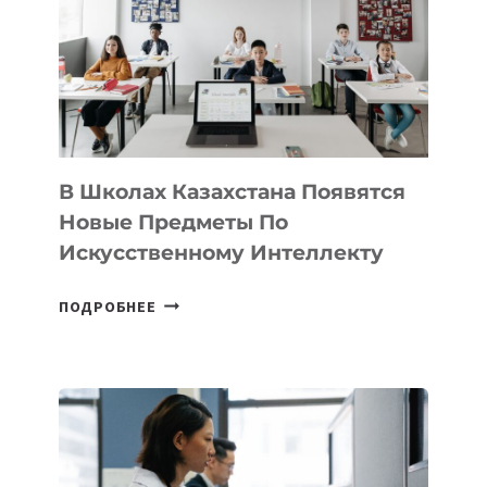
BY
MOST
—
МЕЖДУНАРОДНУЮ
ПРОГРАММУ
ДЛЯ
ТЕХНОЛОГИЧЕСКИХ
В Школах Казахстана Появятся
СТАРТАПОВ
Новые Предметы По
Искусственному Интеллекту
В
ПОДРОБНЕЕ
ШКОЛАХ
КАЗАХСТАНА
ПОЯВЯТСЯ
НОВЫЕ
ПРЕДМЕТЫ
ПО