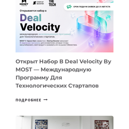
АЛМАТЫ:
КАК
AI
YOUTH
CAMP
ДАЛ
30
ПОДРОСТКАМ
БИЛЕТ
Открыт Набор В Deal Velocity By
В
MOST — Международную
IT-
Программу Для
ПРЕДПРИНИМАТЕЛЬСТВО
Технологических Стартапов
ОТКРЫТ
ПОДРОБНЕЕ
НАБОР
В
DEAL
VELOCITY