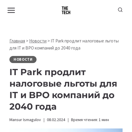
Перейти
к
содержимому
Главная
>
Новости
>
IT Park продлит налоговые льготы
для IT и BPO компаний до 2040 года
НОВОСТИ
IT Park продлит
налоговые льготы для
IT и BPO компаний до
2040 года
Mansur Ismagulov
08.02.2024
Время чтения:
1
мин