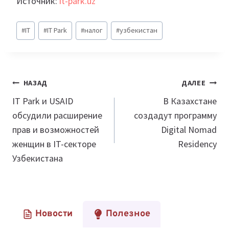
Источник:
it-park.uz
Метки
#
IT
#
IT Park
#
налог
#
узбекистан
записи:
Навигация
НАЗАД
ДАЛЕЕ
по
IT Park и USAID
В Казахстане
обсудили расширение
создадут программу
записям
прав и возможностей
Digital Nomad
женщин в IT-секторе
Residency
Узбекистана
Новости
Полезное