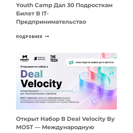
Youth Camp Дал 30 Подросткам
Билет В IT-
Предпринимательство
ОТ
ПОДРОБНЕЕ
ДОЛИНЫ
ДО
АЛМАТЫ:
КАК
AI
YOUTH
CAMP
ДАЛ
30
ПОДРОСТКАМ
БИЛЕТ
Открыт Набор В Deal Velocity By
В
MOST — Международную
IT-