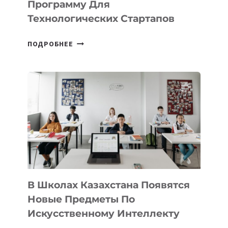
Программу Для
ПРЕДПРИНИМАТЕЛЬСТВО
Технологических Стартапов
ОТКРЫТ
ПОДРОБНЕЕ
НАБОР
В
DEAL
VELOCITY
BY
MOST
—
МЕЖДУНАРОДНУЮ
ПРОГРАММУ
ДЛЯ
ТЕХНОЛОГИЧЕСКИХ
В Школах Казахстана Появятся
СТАРТАПОВ
Новые Предметы По
Искусственному Интеллекту