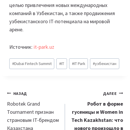
целью привлечения новых международных
компаний в Узбекистан, а также продвижения
узбекистанского IT-потенциала на мировой
арене.
Источник:
it-park.uz
Метки
#
Dubai Fintech Summit
#
IT
#
IT Park
#
узбекистан
записи:
Навигация
НАЗАД
ДАЛЕЕ
по
Robotek Grand
Робот в форме
Tournament признан
гусеницы и Women in
записям
страновым IT-брендом
Tech Kazakhstan: что
Казахстана
нового произошло в