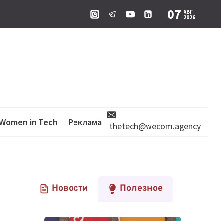
07
АВГ
2026
Women in Tech
Реклама
thetech@wecom.agency
Новости
Полезное