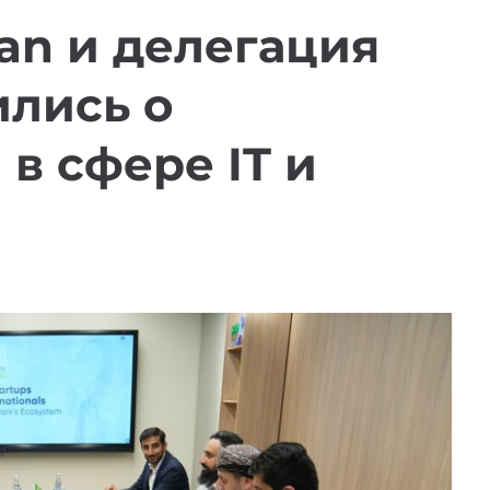
tan и делегация
ились о
в сфере IT и