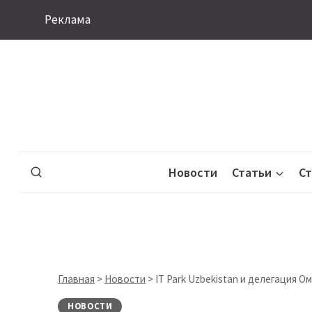
Перейти
Реклама
к
содержимому
Новости
Статьи
С
Главная
>
Новости
>
IT Park Uzbekistan и делегация 
НОВОСТИ