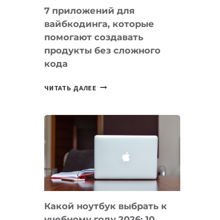
7 приложений для
вайбкодинга, которые
помогают создавать
продукты без сложного
кода
7
ЧИТАТЬ ДАЛЕЕ
ПРИЛОЖЕНИЙ
ДЛЯ
ВАЙБКОДИНГА,
КОТОРЫЕ
ПОМОГАЮТ
СОЗДАВАТЬ
ПРОДУКТЫ
БЕЗ
СЛОЖНОГО
Какой ноутбук выбрать к
КОДА
учебному году 2026: 10