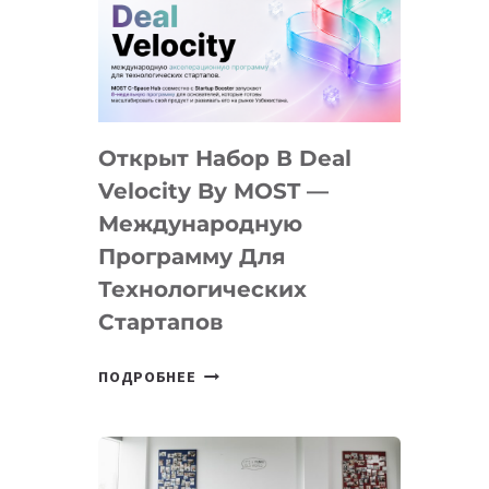
AI
YOUTH
CAMP
ДАЛ
30
Открыт Набор В Deal
ПОДРОСТКАМ
БИЛЕТ
Velocity By MOST —
В
Международную
IT-
Программу Для
ПРЕДПРИНИМАТЕЛЬСТВО
Технологических
Стартапов
ОТКРЫТ
ПОДРОБНЕЕ
НАБОР
В
DEAL
VELOCITY