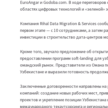
EuroAngar и Godoba.com. В ходе переговоров
областях цифровых технологий и «зеленой» э
Компания Rihal Data Migration & Services соо
первом этапе — с 10 сотрудниками, а затем р
инвестиции в строительство дата-центров м
Кроме того, звучало предложение об открытии
предоставлении программ soft-landing для у
омандский рынок. Представители из Омана п
Узбекистане и выразили готовность продолжи
Заключенные договоренности направлены на 
компаний: создание новых рабочих мест, при
проектов и укрепление позиции Узбекистана
международного техаутсорсинга и региональ