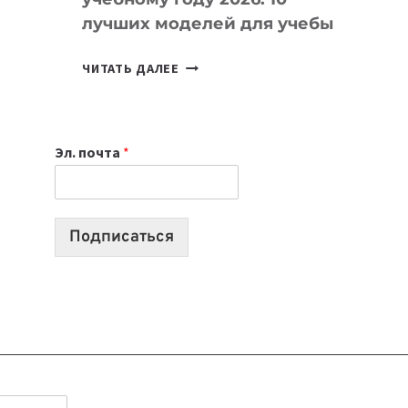
лучших моделей для учебы
КАКОЙ
ЧИТАТЬ ДАЛЕЕ
НОУТБУК
ВЫБРАТЬ
К
Эл. почта
*
УЧЕБНОМУ
ГОДУ
2026:
10
Подписаться
ЛУЧШИХ
МОДЕЛЕЙ
ДЛЯ
УЧЕБЫ