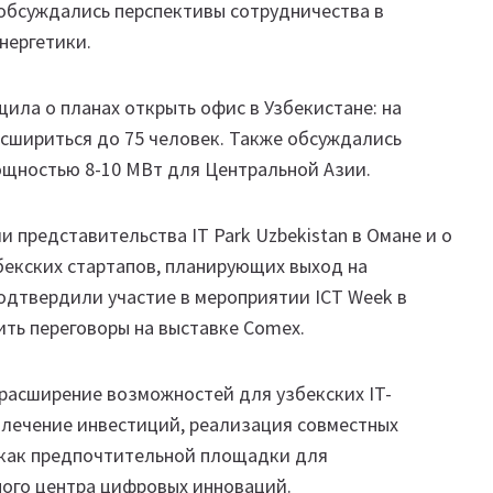
 обсуждались перспективы сотрудничества в
нергетики.
бщила о планах открыть офис в Узбекистане: на
асшириться до 75 человек. Также обсуждались
ощностью 8-10 МВт для Центральной Азии.
 представительства IT Park Uzbekistan в Омане и о
збекских стартапов, планирующих выход на
одтвердили участие в мероприятии ICT Week в
ть переговоры на выставке Comex.
расширение возможностей для узбекских IT-
влечение инвестиций, реализация совместных
 как предпочтительной площадки для
ного центра цифровых инноваций.