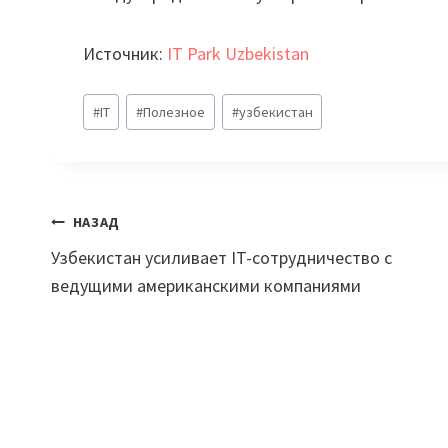
Источник:
IT Park Uzbekistan
Метки
#
IT
#
Полезное
#
узбекистан
записи:
Навигация
НАЗАД
Узбекистан усиливает IT-сотрудничество с
по
ведущими американскими компаниями
записям