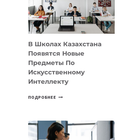
BY
MOST
—
МЕЖДУНАРОДНУЮ
ПРОГРАММУ
В Школах Казахстана
ДЛЯ
ТЕХНОЛОГИЧЕСКИХ
Появятся Новые
СТАРТАПОВ
Предметы По
Искусственному
Интеллекту
В
ПОДРОБНЕЕ
ШКОЛАХ
КАЗАХСТАНА
ПОЯВЯТСЯ
НОВЫЕ
ПРЕДМЕТЫ