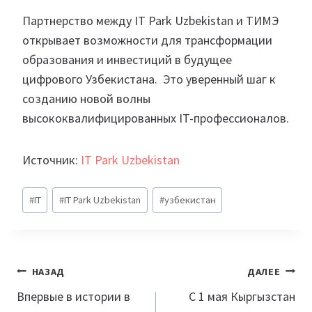
Партнерство между IT Park Uzbekistan и ТИМЭ
открывает возможности для трансформации
образования и инвестиций в будущее
цифрового Узбекистана. Это уверенный шаг к
созданию новой волны
высококвалифицированных IT-профессионалов.
Источник:
IT Park Uzbekistan
Метки
#
IT
#
IT Park Uzbekistan
#
узбекистан
записи:
Навигация
НАЗАД
ДАЛЕЕ
по
Впервые в истории в
С 1 мая Кыргызстан