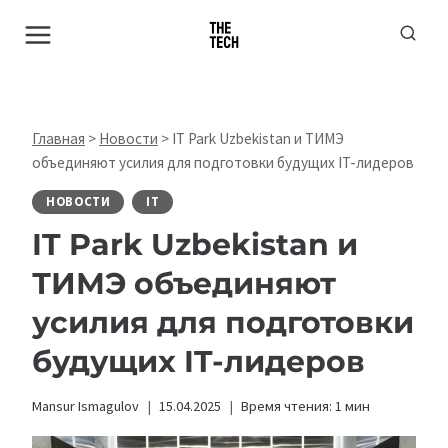
Перейти
к
содержимому
Главная
>
Новости
>
IT Park Uzbekistan и ТИМЭ
объединяют усилия для подготовки будущих IT-лидеров
НОВОСТИ
IT
IT Park Uzbekistan и
ТИМЭ объединяют
усилия для подготовки
будущих IT-лидеров
Mansur Ismagulov
15.04.2025
Время чтения:
1
мин