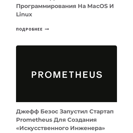
Программирования На MacOS И
Linux
META
ПОДРОБНЕЕ
ВЫПУСТИЛА
ИИ-
АГЕНТА
MUSE
CODE
ДЛЯ
ПРОГРАММИРОВАНИЯ
НА
MACOS
И
LINUX
Джефф Безос Запустил Стартап
Prometheus Для Создания
«искусственного Инженера»