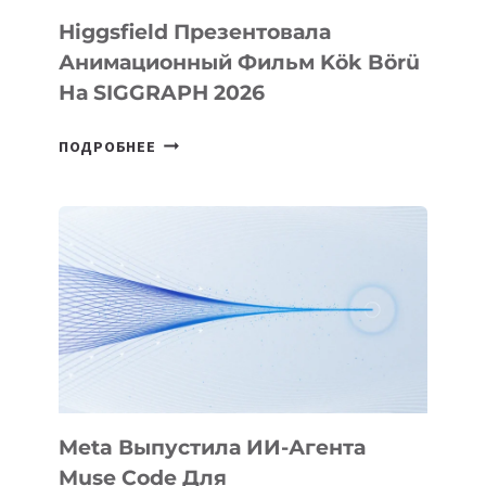
Higgsfield Презентовала
Анимационный Фильм Kök Börü
На SIGGRAPH 2026
HIGGSFIELD
ПОДРОБНЕЕ
ПРЕЗЕНТОВАЛА
АНИМАЦИОННЫЙ
ФИЛЬМ
KÖK
BÖRÜ
НА
SIGGRAPH
2026
Meta Выпустила ИИ-Агента
Muse Code Для