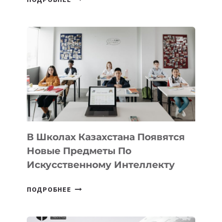
НАБОР
В
DEAL
VELOCITY
BY
MOST
—
МЕЖДУНАРОДНУЮ
ПРОГРАММУ
ДЛЯ
ТЕХНОЛОГИЧЕСКИХ
В Школах Казахстана Появятся
СТАРТАПОВ
Новые Предметы По
Искусственному Интеллекту
В
ПОДРОБНЕЕ
ШКОЛАХ
КАЗАХСТАНА