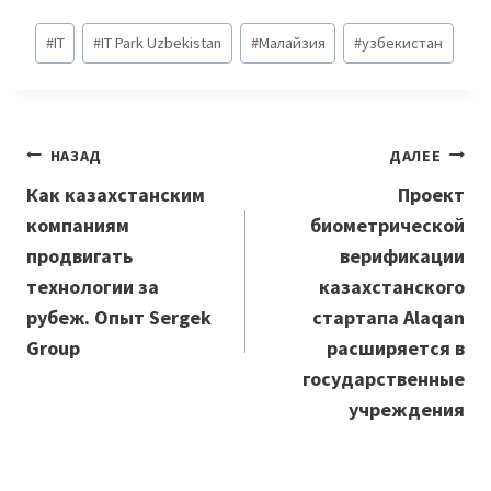
Метки
#
IT
#
IT Park Uzbekistan
#
Малайзия
#
узбекистан
записи:
Навигация
НАЗАД
ДАЛЕЕ
по
Как казахстанским
Проект
компаниям
биометрической
записям
продвигать
верификации
технологии за
казахстанского
рубеж. Опыт Sergek
стартапа Alaqan
Group
расширяется в
государственные
учреждения