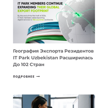
ПОЯВЯТСЯ
НОВЫЕ
ПРЕДМЕТЫ
ПО
ИСКУССТВЕННОМУ
ИНТЕЛЛЕКТУ
География Экспорта Резидентов
IT Park Uzbekistan Расширилась
До 102 Стран
ГЕОГРАФИЯ
ПОДРОБНЕЕ
ЭКСПОРТА
РЕЗИДЕНТОВ
IT
PARK
UZBEKISTAN