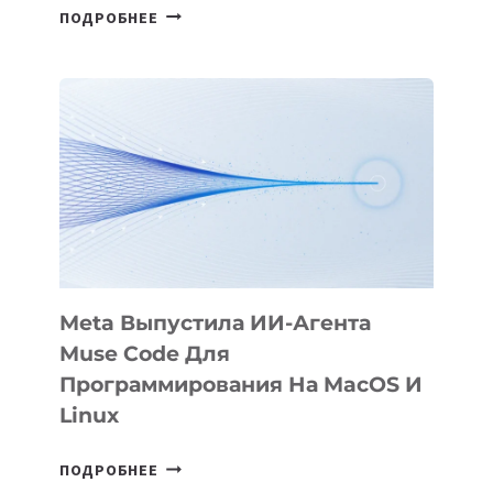
HIGGSFIELD
ПОДРОБНЕЕ
ПРЕЗЕНТОВАЛА
АНИМАЦИОННЫЙ
ФИЛЬМ
KÖK
BÖRÜ
НА
SIGGRAPH
2026
Meta Выпустила ИИ-Агента
Muse Code Для
Программирования На MacOS И
Linux
META
ПОДРОБНЕЕ
ВЫПУСТИЛА