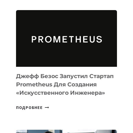
ИИ-
АГЕНТА
MUSE
CODE
ДЛЯ
ПРОГРАММИРОВАНИЯ
НА
MACOS
И
LINUX
Джефф Безос Запустил Стартап
Prometheus Для Создания
«искусственного Инженера»
ДЖЕФФ
ПОДРОБНЕЕ
БЕЗОС
ЗАПУСТИЛ
СТАРТАП