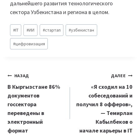
дальнейшего развития технологического
сектора Узбекистана и региона в целом.
Метки
#
IT
#
ИИ
#
стартап
#
узбекистан
записи:
#
цифровизация
Навигация
НАЗАД
ДАЛЕЕ
по
В Кыргызстане 86%
«Я сходил на 10
документов
собеседований и
записям
госсектора
получил 8 офферов»,
переведены в
— Темирлан
электронный
Кабылбеков о
формат
начале карьеры в IT