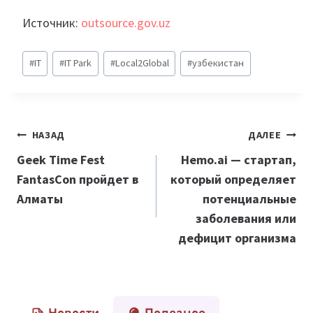
Источник:
outsource.gov.uz
Метки
#
IT
#
IT Park
#
Local2Global
#
узбекистан
записи:
Навигация
НАЗАД
ДАЛЕЕ
по
Geek Time Fest
Hemo.ai — стартап,
FantasCon пройдет в
который определяет
записям
Алматы
потенциальные
заболевания или
дефицит организма