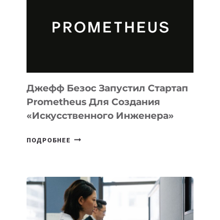
CODE
ДЛЯ
ПРОГРАММИРОВАНИЯ
НА
MACOS
И
LINUX
Джефф Безос Запустил Стартап
Prometheus Для Создания
«искусственного Инженера»
ДЖЕФФ
ПОДРОБНЕЕ
БЕЗОС
ЗАПУСТИЛ
СТАРТАП
PROMETHEUS
ДЛЯ
СОЗДАНИЯ