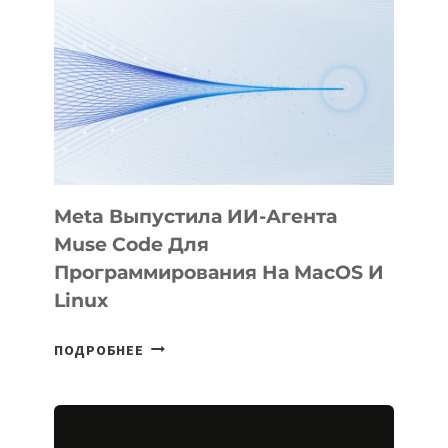
ФИЛЬМ
KÖK
BÖRÜ
НА
SIGGRAPH
2026
Meta Выпустила ИИ-Агента
Muse Code Для
Программирования На MacOS И
Linux
META
ПОДРОБНЕЕ
ВЫПУСТИЛА
ИИ-
АГЕНТА
MUSE