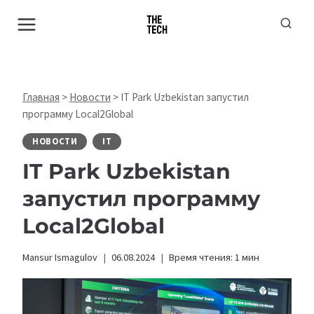
Перейти
к
содержимому
Главная
>
Новости
>
IT Park Uzbekistan запустил
программу Local2Global
НОВОСТИ
IT
IT Park Uzbekistan
запустил программу
Local2Global
Mansur Ismagulov
06.08.2024
Время чтения:
1
мин