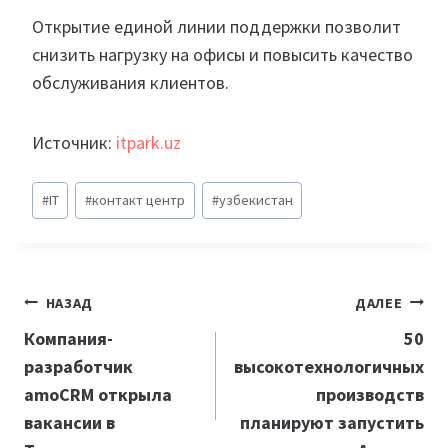
Открытие единой линии поддержки позволит
снизить нагрузку на офисы и повысить качество
обслуживания клиентов.
Источник:
itpark.uz
Метки
#
IT
#
контакт центр
#
узбекистан
записи:
Навигация
НАЗАД
ДАЛЕЕ
по
Компания-
50
разработчик
высокотехнологичных
записям
amoCRM открыла
производств
вакансии в
планируют запустить