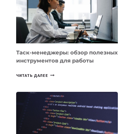
3
ЗАДАЧИ
ЕМУ
МОЖНО
ПОРУЧИТЬ
УЖЕ
СЕГОДНЯ
Таск-менеджеры: обзор полезных
инструментов для работы
ТАСК-
ЧИТАТЬ ДАЛЕЕ
МЕНЕДЖЕРЫ:
ОБЗОР
ПОЛЕЗНЫХ
ИНСТРУМЕНТОВ
ДЛЯ
РАБОТЫ