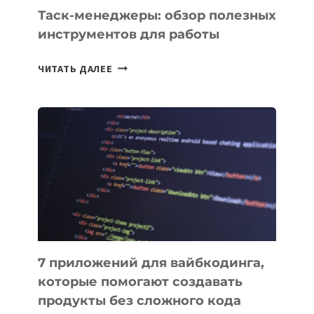
СЕГОДНЯ
Таск-менеджеры: обзор полезных
инструментов для работы
ТАСК-
ЧИТАТЬ ДАЛЕЕ
МЕНЕДЖЕРЫ:
ОБЗОР
ПОЛЕЗНЫХ
ИНСТРУМЕНТОВ
ДЛЯ
РАБОТЫ
7 приложений для вайбкодинга,
которые помогают создавать
продукты без сложного кода