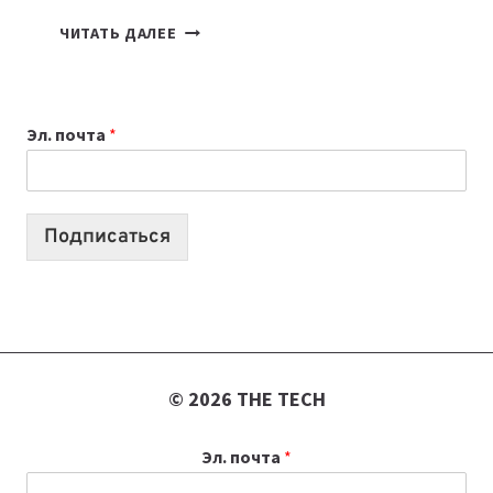
7
ЧИТАТЬ ДАЛЕЕ
ПРИЛОЖЕНИЙ
ДЛЯ
ВАЙБКОДИНГА,
Эл. почта
*
КОТОРЫЕ
ПОМОГАЮТ
СОЗДАВАТЬ
ПРОДУКТЫ
Подписаться
БЕЗ
СЛОЖНОГО
КОДА
© 2026 THE TECH
Эл. почта
*