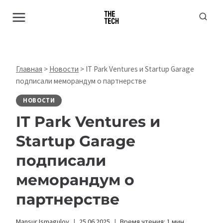
Перейти
к
содержимому
Главная
>
Новости
>
IT Park Ventures и Startup Garage
подписали меморандум о партнерстве
НОВОСТИ
IT Park Ventures и
Startup Garage
подписали
меморандум о
партнерстве
Mansur Ismagulov
25.06.2025
Время чтения:
1
мин