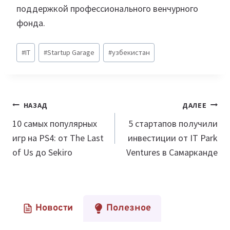
поддержкой профессионального венчурного
фонда.
Метки
#
IT
#
Startup Garage
#
узбекистан
записи:
Навигация
НАЗАД
ДАЛЕЕ
по
10 самых популярных
5 стартапов получили
игр на PS4: от The Last
инвестиции от IT Park
записям
of Us до Sekiro
Ventures в Самарканде
Новости
Полезное