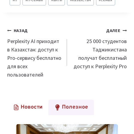
записи:
Навигация
НАЗАД
ДАЛЕЕ
по
Perplexity AI приходит
25 000 студентов
в Казахстан: доступ к
Таджикистана
записям
Pro-сервису бесплатно
получат бесплатный
для всех
доступ к Perplexity Pro
пользователей
Новости
Полезное