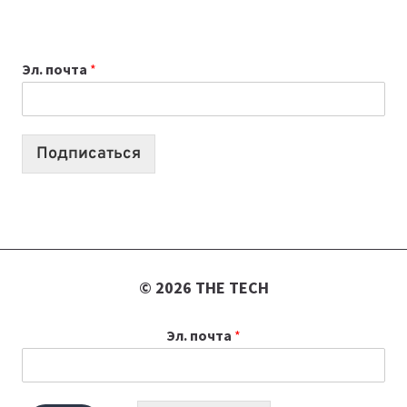
НОУТБУК
ВЫБРАТЬ
К
Эл. почта
*
УЧЕБНОМУ
ГОДУ
2026:
10
Подписаться
ЛУЧШИХ
МОДЕЛЕЙ
ДЛЯ
УЧЕБЫ
© 2026 THE TECH
Эл. почта
*