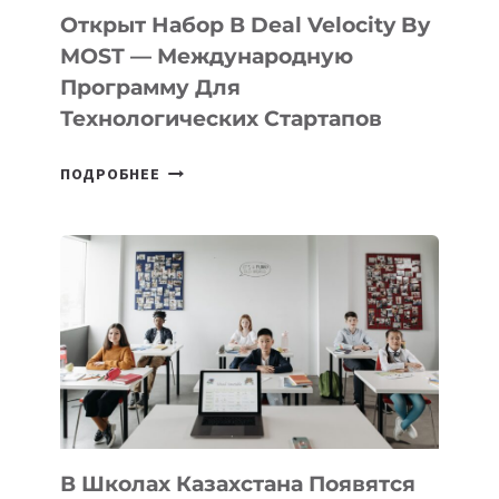
БИЛЕТ
Открыт Набор В Deal Velocity By
В
MOST — Международную
IT-
Программу Для
ПРЕДПРИНИМАТЕЛЬСТВО
Технологических Стартапов
ОТКРЫТ
ПОДРОБНЕЕ
НАБОР
В
DEAL
VELOCITY
BY
MOST
—
МЕЖДУНАРОДНУЮ
ПРОГРАММУ
ДЛЯ
ТЕХНОЛОГИЧЕСКИХ
В Школах Казахстана Появятся