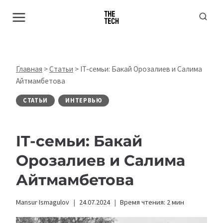
Перейти
к
содержимому
Главная
>
Статьи
>
IT-семьи: Бакай Орозалиев и Салима
Айтмамбетова
СТАТЬИ
ИНТЕРВЬЮ
IT-семьи: Бакай
Орозалиев и Салима
Айтмамбетова
Mansur Ismagulov
24.07.2024
Время чтения:
2
мин