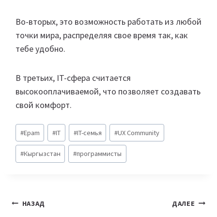
Во-вторых, это возможность работать из любой
точки мира, распределяя свое время так, как
тебе удобно.
В третьих, IT-сфера считается
высокооплачиваемой, что позволяет создавать
свой комфорт.
Метки
#
Epam
#
IT
#
IT-семья
#
UX Community
записи:
#
Кыргызстан
#
программисты
Навигация
НАЗАД
ДАЛЕЕ