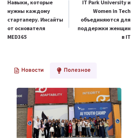
по
Навыки, которые
IT Park University и
нужны каждому
Women in Tech
записям
стартаперу. Инсайты
объединяются для
от основателя
поддержки женщин
MED365
в IT
Новости
Полезное