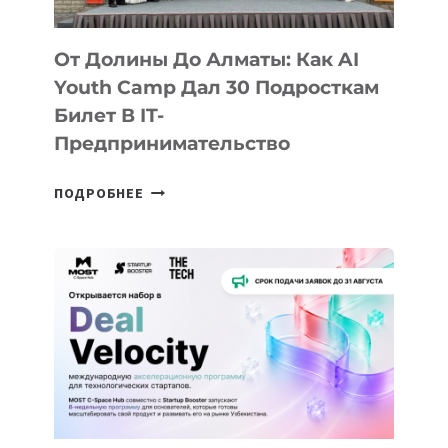
От Долины До Алматы: Как AI
Youth Camp Дал 30 Подросткам
Билет В IT-
Предпринимательство
ОТ
ПОДРОБНЕЕ
ДОЛИНЫ
ДО
АЛМАТЫ:
КАК
AI
YOUTH
CAMP
ДАЛ
30
ПОДРОСТКАМ