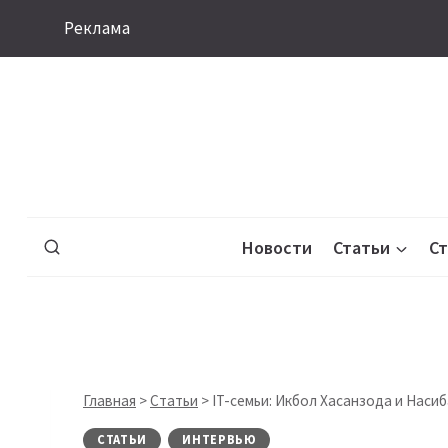
Перейти
Реклама
к
содержимому
Новости
Статьи
С
Главная
>
Статьи
>
IT-семьи: Икбол Хасанзода и Наси
СТАТЬИ
ИНТЕРВЬЮ