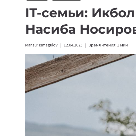
IT-семьи: Икбол
Насиба Носиро
Mansur Ismagulov
12.04.2025
Время чтения:
1
мин