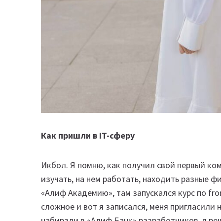
Как пришли в IT-сферу
Икбол. Я помню, как получил свой первый ко
изучать, на нем работать, находить разные фи
«Алиф Академию», там запускался курс по fro
сложное и вот я записался, меня пригласили н
набирали в «Алиф Банк» разработчиков, я ре