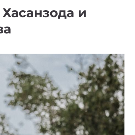
 Хасанзода и
ва