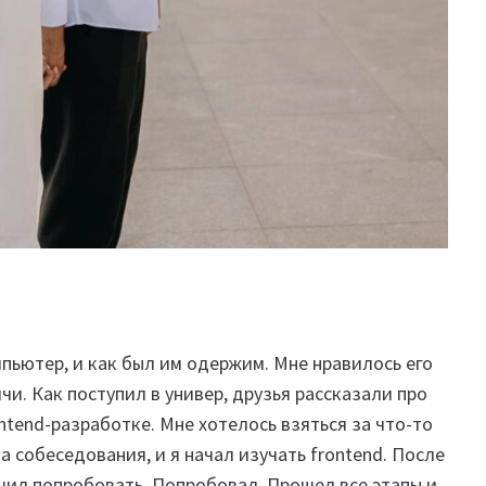
мпьютер, и как был им одержим. Мне нравилось его
чи. Как поступил в универ, друзья рассказали про
ntend-разработке. Мне хотелось взяться за что-то
а собеседования, и я начал изучать frontend. После
шил попробовать. Попробовал. Прошел все этапы и