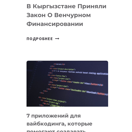
В Кыргызстане Приняли
Закон О Венчурном
Финансировании
В
ПОДРОБНЕЕ
КЫРГЫЗСТАНЕ
ПРИНЯЛИ
ЗАКОН
О
ВЕНЧУРНОМ
ФИНАНСИРОВАНИИ
7 приложений для
вайбкодинга, которые
помогают создавать