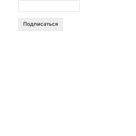
ТЕХНОЛОГИЯХ,
ИИ-
АГЕНТАХ
Подписаться
И
СТАРТАПАХ