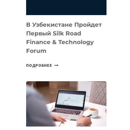
В Узбекистане Пройдет
Первый Silk Road
Finance & Technology
Forum
В
ПОДРОБНЕЕ
УЗБЕКИСТАНЕ
ПРОЙДЕТ
ПЕРВЫЙ
SILK
ROAD
FINANCE
&
TECHNOLOGY
FORUM