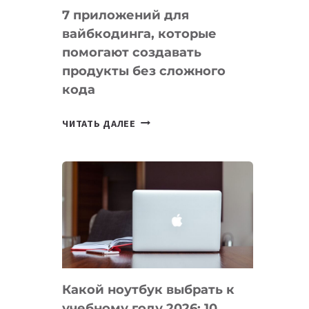
7 приложений для
вайбкодинга, которые
помогают создавать
продукты без сложного
кода
7
ЧИТАТЬ ДАЛЕЕ
ПРИЛОЖЕНИЙ
ДЛЯ
ВАЙБКОДИНГА,
КОТОРЫЕ
ПОМОГАЮТ
СОЗДАВАТЬ
ПРОДУКТЫ
БЕЗ
СЛОЖНОГО
Какой ноутбук выбрать к
КОДА
учебному году 2026: 10