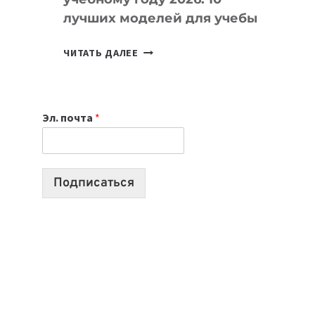
лучших моделей для учебы
КАКОЙ
ЧИТАТЬ ДАЛЕЕ
НОУТБУК
ВЫБРАТЬ
К
Эл. почта
*
УЧЕБНОМУ
ГОДУ
2026:
10
Подписаться
ЛУЧШИХ
МОДЕЛЕЙ
ДЛЯ
УЧЕБЫ