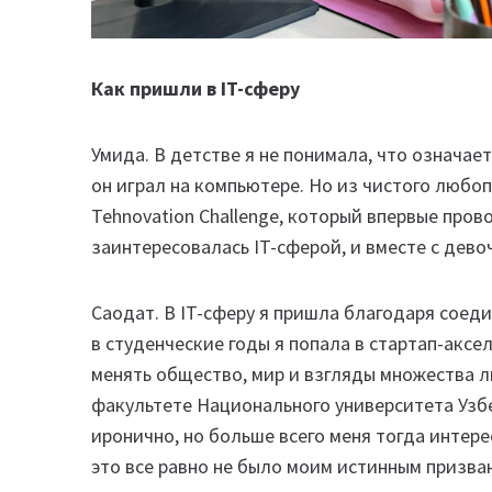
Как пришли в IT-сферу
Умида. В детстве я не понимала, что означае
он играл на компьютере. Но из чистого любоп
Tehnovation Challenge, который впервые пров
заинтересовалась IT-сферой, и вместе с дев
Саодат. В IT-сферу я пришла благодаря соед
в студенческие годы я попала в стартап-аксел
менять общество, мир и взгляды множества л
факультете Национального университета Узбе
иронично, но больше всего меня тогда интер
это все равно не было моим истинным призван