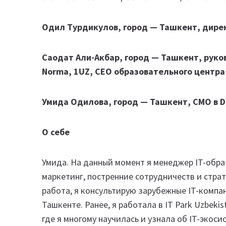
Одил Турдикулов, город — Ташкент, дире
Саодат Али-Акбар, город — Ташкент, рук
Norma, 1UZ, CEO образовательного центра
Умида Одилова, город — Ташкент, CMO в D
О себе
Умида. На данный момент я менеджер IT-обра
маркетинг, постренние сотрудничеств и страт
работа, я консультирую зарубежные IT-компа
Ташкенте. Ранее, я работала в IT Park Uzbe
где я многому научилась и узнала об IT-экоси