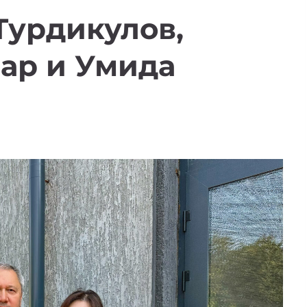
 Турдикулов,
ар и Умида