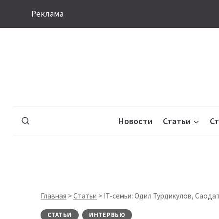
Перейти
Реклама
к
содержимому
Новости
Статьи
С
Главная
>
Статьи
>
IT-семьи: Одил Турдикулов, Саода
СТАТЬИ
ИНТЕРВЬЮ