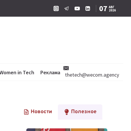
07
АВГ
2026
Women in Tech
Реклама
thetech@wecom.agency
Новости
Полезное