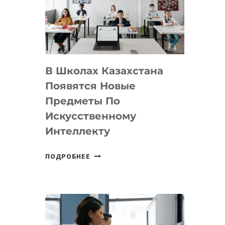
BY
MOST
—
МЕЖДУНАРОДНУЮ
ПРОГРАММУ
В Школах Казахстана
ДЛЯ
ТЕХНОЛОГИЧЕСКИХ
Появятся Новые
СТАРТАПОВ
Предметы По
Искусственному
Интеллекту
В
ПОДРОБНЕЕ
ШКОЛАХ
КАЗАХСТАНА
ПОЯВЯТСЯ
НОВЫЕ
ПРЕДМЕТЫ