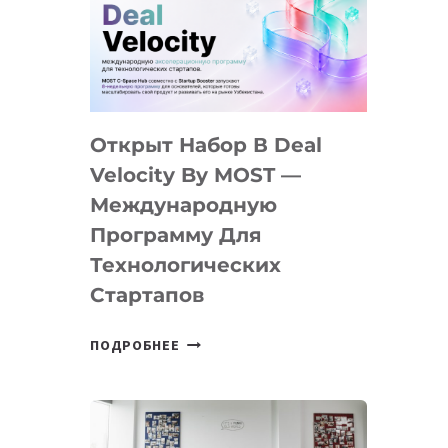
AI
YOUTH
CAMP
ДАЛ
30
Открыт Набор В Deal
ПОДРОСТКАМ
БИЛЕТ
Velocity By MOST —
В
Международную
IT-
Программу Для
ПРЕДПРИНИМАТЕЛЬСТВО
Технологических
Стартапов
ОТКРЫТ
ПОДРОБНЕЕ
НАБОР
В
DEAL
VELOCITY