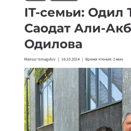
IT-семьи: Одил
Саодат Али-Акб
Одилова
Mansur Ismagulov
16.10.2024
Время чтения:
2
мин