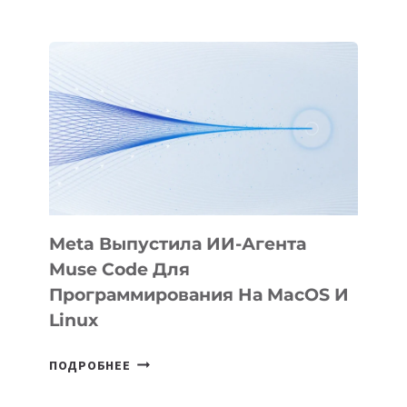
ПРЕЗЕНТОВАЛА
АНИМАЦИОННЫЙ
ФИЛЬМ
KÖK
BÖRÜ
НА
SIGGRAPH
2026
Meta Выпустила ИИ-Агента
Muse Code Для
Программирования На MacOS И
Linux
META
ПОДРОБНЕЕ
ВЫПУСТИЛА
ИИ-