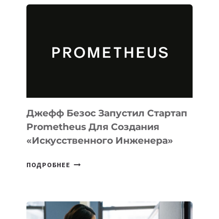
АГЕНТА
MUSE
CODE
ДЛЯ
ПРОГРАММИРОВАНИЯ
НА
MACOS
И
LINUX
Джефф Безос Запустил Стартап
Prometheus Для Создания
«искусственного Инженера»
ДЖЕФФ
ПОДРОБНЕЕ
БЕЗОС
ЗАПУСТИЛ
СТАРТАП
PROMETHEUS