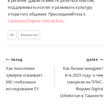
в регионе. Давайте вместе делиться опытом,
поддерживать коллег и развивать культуру
открытого общения. Присоединяйтесь к
Camunda Chapter Central Asia
.
Метки
#
IT
#
казахстан
записи:
Навигация
НАЗАД
ДАЛЕЕ
по
Как поколение
Как бизнес внедряет
зумеров осваивает
AI в 2025 году: о чем
записям
ИИ: глобальное
говорили на ПЛАС-
исследование EY
Форуме Digital
Uzbekistan в Ташкенте