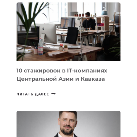
БЕКЕТОВ
ЗАНЯЛ
ВТОРОЕ
МЕСТО
НА
МЕЖДУНАРОДНОЙ
ОЛИМПИАДЕ
ПО
ИИ
10 стажировок в IT-компаниях
Центральной Азии и Кавказа
10
ЧИТАТЬ ДАЛЕЕ
СТАЖИРОВОК
В
IT-
КОМПАНИЯХ
ЦЕНТРАЛЬНОЙ