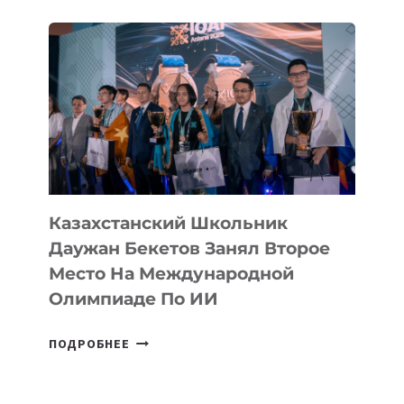
ВПЕРВЫЕ
В
ИСТОРИИ
ЗАВОЕВАЛА
МЕДАЛЬ
НА
МЕЖДУНАРОДНОЙ
ОЛИМПИАДЕ
ПО
ИИ
Казахстанский Школьник
Даужан Бекетов Занял Второе
Место На Международной
Олимпиаде По ИИ
КАЗАХСТАНСКИЙ
ПОДРОБНЕЕ
ШКОЛЬНИК
ДАУЖАН