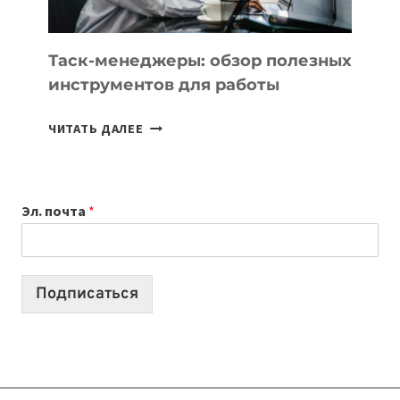
ПОРУЧИТЬ
УЖЕ
СЕГОДНЯ
Таск-менеджеры: обзор полезных
инструментов для работы
ТАСК-
ЧИТАТЬ ДАЛЕЕ
МЕНЕДЖЕРЫ:
ОБЗОР
ПОЛЕЗНЫХ
Эл. почта
*
ИНСТРУМЕНТОВ
ДЛЯ
РАБОТЫ
Подписаться