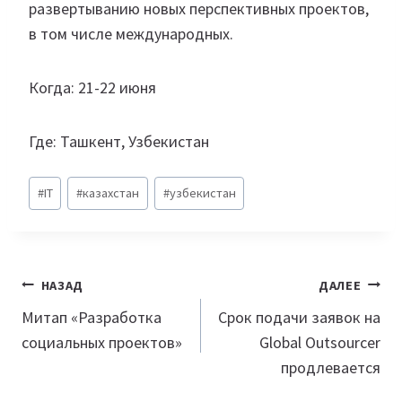
развертыванию новых перспективных проектов,
в том числе международных.
Когда: 21-22 июня
Где: Ташкент, Узбекистан
Метки
#
IT
#
казахстан
#
узбекистан
записи:
Навигация
НАЗАД
ДАЛЕЕ
по
Митап «Разработка
Срок подачи заявок на
социальных проектов»
Global Outsourcer
записям
продлевается