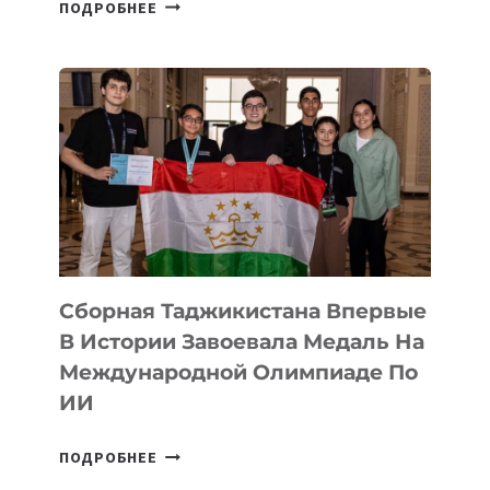
НА
ПОДРОБНЕЕ
COMIC
CON
ASTANA
ПРЕДСТАВИЛИ
АРТ-
ФИЛЬМ
TENGRIDA:
CYBER
STEPPE
Сборная Таджикистана Впервые
В Истории Завоевала Медаль На
Международной Олимпиаде По
ИИ
СБОРНАЯ
ПОДРОБНЕЕ
ТАДЖИКИСТАНА