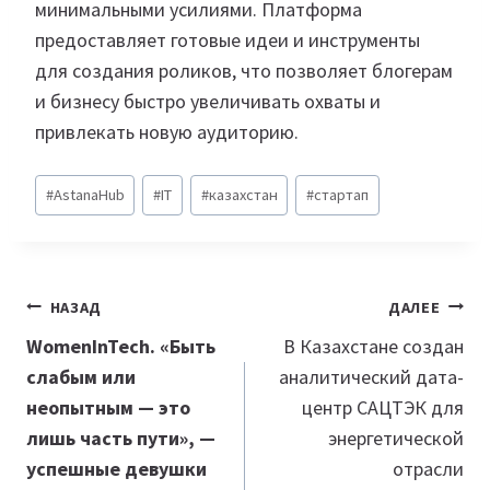
минимальными усилиями. Платформа
предоставляет готовые идеи и инструменты
для создания роликов, что позволяет блогерам
и бизнесу быстро увеличивать охваты и
привлекать новую аудиторию.
Метки
#
AstanaHub
#
IT
#
казахстан
#
стартап
записи:
Навигация
НАЗАД
ДАЛЕЕ
по
WomenInTech. «Быть
В Казахстане создан
слабым или
аналитический дата-
записям
неопытным — это
центр САЦТЭК для
лишь часть пути», —
энергетической
успешные девушки
отрасли