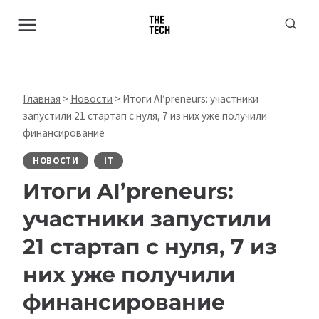
Перейти
к
содержимому
Главная
>
Новости
>
Итоги AI’preneurs: участники
запустили 21 стартап с нуля, 7 из них уже получили
финансирование
НОВОСТИ
IT
Итоги AI’preneurs:
участники запустили
21 стартап с нуля, 7 из
них уже получили
финансирование