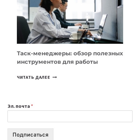
3
ЗАДАЧИ
ЕМУ
МОЖНО
ПОРУЧИТЬ
УЖЕ
СЕГОДНЯ
Таск-менеджеры: обзор полезных
инструментов для работы
ТАСК-
ЧИТАТЬ ДАЛЕЕ
МЕНЕДЖЕРЫ:
ОБЗОР
ПОЛЕЗНЫХ
Эл. почта
*
ИНСТРУМЕНТОВ
ДЛЯ
РАБОТЫ
Подписаться