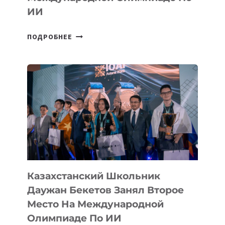
ИИ
СБОРНАЯ
ПОДРОБНЕЕ
ТАДЖИКИСТАНА
ВПЕРВЫЕ
В
ИСТОРИИ
ЗАВОЕВАЛА
МЕДАЛЬ
НА
МЕЖДУНАРОДНОЙ
ОЛИМПИАДЕ
ПО
ИИ
Казахстанский Школьник
Даужан Бекетов Занял Второе
Место На Международной
Олимпиаде По ИИ