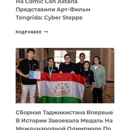
На Comic Con Astana
Представили Арт-Фильм
Tengrida: Cyber Steppe
НА
ПОДРОБНЕЕ
COMIC
CON
ASTANA
ПРЕДСТАВИЛИ
АРТ-
ФИЛЬМ
TENGRIDA:
CYBER
STEPPE
Сборная Таджикистана Впервые
В Истории Завоевала Медаль На
Международной Олимпиаде По