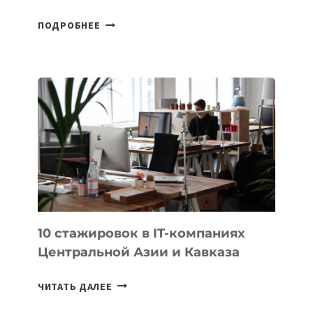
КАЗАХСТАНСКИЙ
ПОДРОБНЕЕ
ШКОЛЬНИК
ДАУЖАН
БЕКЕТОВ
ЗАНЯЛ
ВТОРОЕ
МЕСТО
НА
МЕЖДУНАРОДНОЙ
ОЛИМПИАДЕ
ПО
ИИ
10 стажировок в IT-компаниях
Центральной Азии и Кавказа
10
ЧИТАТЬ ДАЛЕЕ
СТАЖИРОВОК