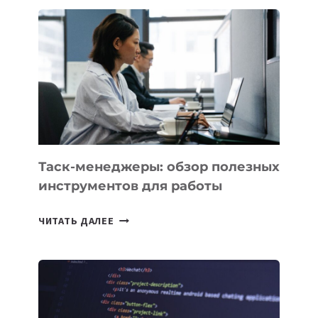
ДЛЯ
БИЗНЕСА:
КАКИЕ
3
ЗАДАЧИ
ЕМУ
МОЖНО
ПОРУЧИТЬ
УЖЕ
СЕГОДНЯ
Таск-менеджеры: обзор полезных
инструментов для работы
ТАСК-
ЧИТАТЬ ДАЛЕЕ
МЕНЕДЖЕРЫ:
ОБЗОР
ПОЛЕЗНЫХ
ИНСТРУМЕНТОВ
ДЛЯ