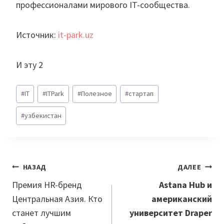
профессионалами мирового IT-сообщества.
Источник:
it-park.uz
И эту 2
Метки
#
IT
#
ITPark
#
Полезное
#
стартап
записи:
#
узбекистан
Навигация
НАЗАД
ДАЛЕЕ
по
Премия HR-бренд
Astana Hub и
Центральная Азия. Кто
американский
записям
станет лучшим
университет Draper