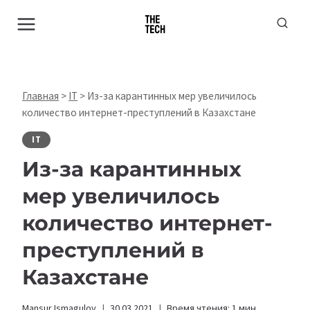
Перейти
к
содержимому
Главная
>
IT
>
Из-за карантинных мер увеличилось
количество интернет-преступлений в Казахстане
IT
Из-за карантинных
мер увеличилось
количество интернет-
преступлений в
Казахстане
Mansur Ismagulov
30.03.2021
Время чтения:
1
мин