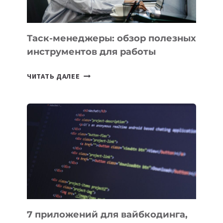
ПОРУЧИТЬ
УЖЕ
СЕГОДНЯ
Таск-менеджеры: обзор полезных
инструментов для работы
ТАСК-
ЧИТАТЬ ДАЛЕЕ
МЕНЕДЖЕРЫ:
ОБЗОР
ПОЛЕЗНЫХ
ИНСТРУМЕНТОВ
ДЛЯ
РАБОТЫ
7 приложений для вайбкодинга,