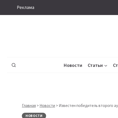
Перейти
Реклама
к
содержимому
Новости
Статьи
С
Главная
>
Новости
>
Известен победитель второго ау
НОВОСТИ