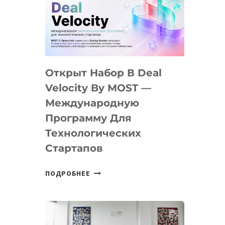
AI
YOUTH
CAMP
ДАЛ
30
Открыт Набор В Deal
ПОДРОСТКАМ
БИЛЕТ
Velocity By MOST —
В
Международную
IT-
Программу Для
ПРЕДПРИНИМАТЕЛЬСТВО
Технологических
Стартапов
ОТКРЫТ
ПОДРОБНЕЕ
НАБОР
В
DEAL
VELOCITY