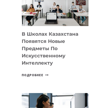
BY
MOST
—
МЕЖДУНАРОДНУЮ
ПРОГРАММУ
В Школах Казахстана
ДЛЯ
ТЕХНОЛОГИЧЕСКИХ
Появятся Новые
СТАРТАПОВ
Предметы По
Искусственному
Интеллекту
В
ПОДРОБНЕЕ
ШКОЛАХ
КАЗАХСТАНА
ПОЯВЯТСЯ
НОВЫЕ
ПРЕДМЕТЫ