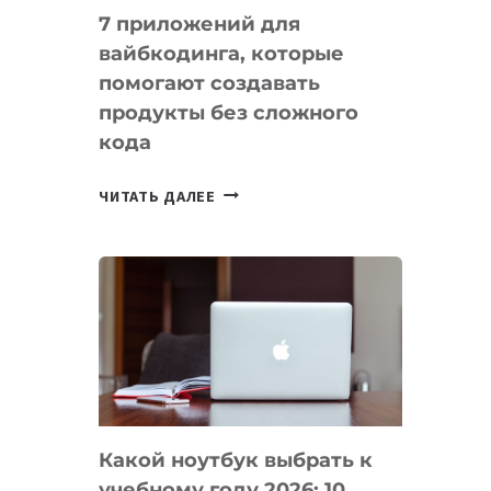
7 приложений для
вайбкодинга, которые
помогают создавать
продукты без сложного
кода
7
ЧИТАТЬ ДАЛЕЕ
ПРИЛОЖЕНИЙ
ДЛЯ
ВАЙБКОДИНГА,
КОТОРЫЕ
ПОМОГАЮТ
СОЗДАВАТЬ
ПРОДУКТЫ
БЕЗ
СЛОЖНОГО
Какой ноутбук выбрать к
КОДА
учебному году 2026: 10