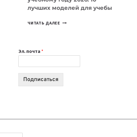
лучших моделей для учебы
КАКОЙ
ЧИТАТЬ ДАЛЕЕ
НОУТБУК
ВЫБРАТЬ
К
Эл. почта
*
УЧЕБНОМУ
ГОДУ
2026:
10
Подписаться
ЛУЧШИХ
МОДЕЛЕЙ
ДЛЯ
УЧЕБЫ