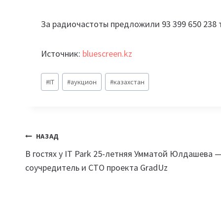
За радиочастоты предложили 93 399 650 238 те
Источник:
bluescreen.kz
Метки
#
IT
#
аукцион
#
казахстан
записи:
Навигация
НАЗАД
В гостях у IT Park 25-летняя Умматой Юлдашева 
по
соучредитель и CTO проекта GradUz
записям