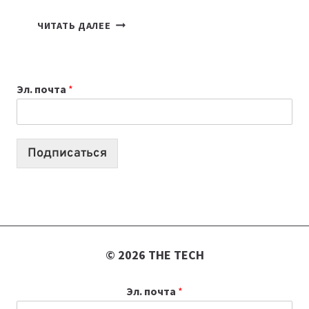
7
ЧИТАТЬ ДАЛЕЕ
ПРИЛОЖЕНИЙ
ДЛЯ
ВАЙБКОДИНГА,
Эл. почта
*
КОТОРЫЕ
ПОМОГАЮТ
СОЗДАВАТЬ
ПРОДУКТЫ
Подписаться
БЕЗ
СЛОЖНОГО
КОДА
© 2026 THE TECH
Эл. почта
*