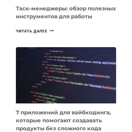
СЕГОДНЯ
Таск-менеджеры: обзор полезных
инструментов для работы
ТАСК-
ЧИТАТЬ ДАЛЕЕ
МЕНЕДЖЕРЫ:
ОБЗОР
ПОЛЕЗНЫХ
ИНСТРУМЕНТОВ
ДЛЯ
РАБОТЫ
7 приложений для вайбкодинга,
которые помогают создавать
продукты без сложного кода