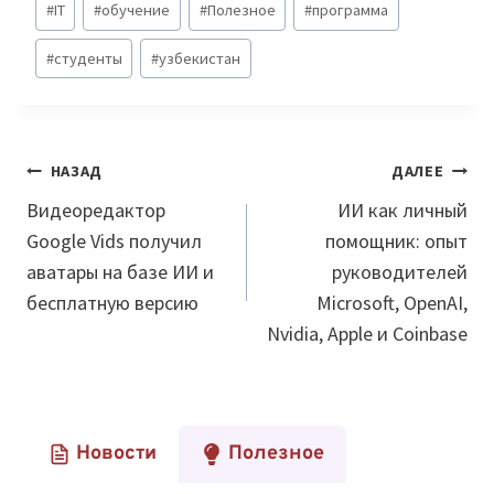
#
IT
#
обучение
#
Полезное
#
программа
записи:
#
студенты
#
узбекистан
Навигация
НАЗАД
ДАЛЕЕ
по
Видеоредактор
ИИ как личный
Google Vids получил
помощник: опыт
записям
аватары на базе ИИ и
руководителей
бесплатную версию
Microsoft, OpenAI,
Nvidia, Apple и Coinbase
Новости
Полезное