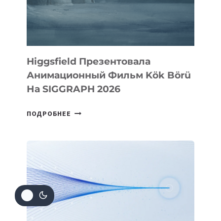
Higgsfield Презентовала
Анимационный Фильм Kök Börü
На SIGGRAPH 2026
HIGGSFIELD
ПОДРОБНЕЕ
ПРЕЗЕНТОВАЛА
АНИМАЦИОННЫЙ
ФИЛЬМ
KÖK
BÖRÜ
НА
SIGGRAPH
2026