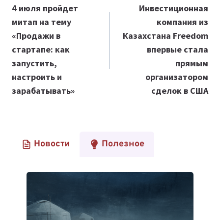
по
4 июля пройдет
Инвестиционная
митап на тему
компания из
записям
«Продажи в
Казахстана Freedom
стартапе: как
впервые стала
запустить,
прямым
настроить и
организатором
зарабатывать»
сделок в США
Новости
Полезное