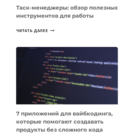
СЕГОДНЯ
Таск-менеджеры: обзор полезных
инструментов для работы
ТАСК-
ЧИТАТЬ ДАЛЕЕ
МЕНЕДЖЕРЫ:
ОБЗОР
ПОЛЕЗНЫХ
ИНСТРУМЕНТОВ
ДЛЯ
РАБОТЫ
7 приложений для вайбкодинга,
которые помогают создавать
продукты без сложного кода