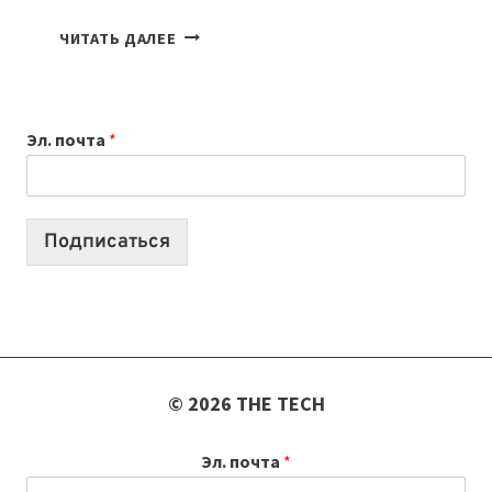
7
ЧИТАТЬ ДАЛЕЕ
ПРИЛОЖЕНИЙ
ДЛЯ
ВАЙБКОДИНГА,
Эл. почта
*
КОТОРЫЕ
ПОМОГАЮТ
СОЗДАВАТЬ
ПРОДУКТЫ
Подписаться
БЕЗ
СЛОЖНОГО
КОДА
© 2026 THE TECH
Эл. почта
*