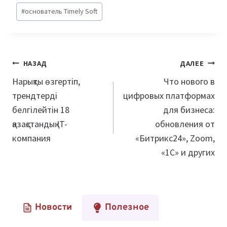
#
основатель Timely Soft
Навигация
НАЗАД
ДАЛЕЕ
по
Нарықты өзгертіп,
Что нового в
трендтерді
цифровых платформах
записям
белгілейтін 18
для бизнеса:
қазақстандық IT-
обновления от
компания
«Битрикс24», Zoom,
«1С» и других
Новости
Полезное