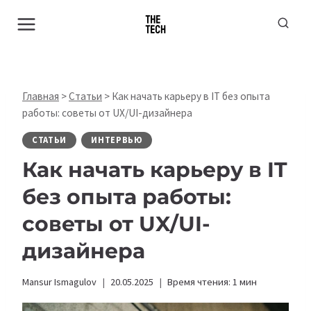
Перейти
к
содержимому
Главная
>
Статьи
>
Как начать карьеру в IT без опыта
работы: советы от UX/UI-дизайнера
СТАТЬИ
ИНТЕРВЬЮ
Как начать карьеру в IT
без опыта работы:
советы от UX/UI-
дизайнера
Mansur Ismagulov
20.05.2025
Время чтения:
1
мин