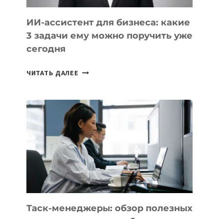
ИИ-ассистент для бизнеса: какие
3 задачи ему можно поручить уже
сегодня
ИИ-
ЧИТАТЬ ДАЛЕЕ
АССИСТЕНТ
ДЛЯ
БИЗНЕСА:
КАКИЕ
3
ЗАДАЧИ
ЕМУ
МОЖНО
ПОРУЧИТЬ
УЖЕ
СЕГОДНЯ
Таск-менеджеры: обзор полезных