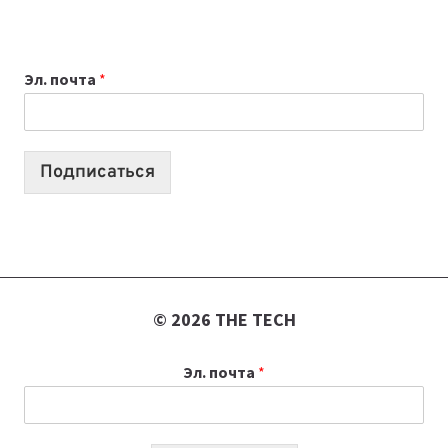
ПРИЛОЖЕНИЙ
ДЛЯ
ВАЙБКОДИНГА,
Эл. почта
*
КОТОРЫЕ
ПОМОГАЮТ
СОЗДАВАТЬ
ПРОДУКТЫ
Подписаться
БЕЗ
СЛОЖНОГО
КОДА
© 2026 THE TECH
Эл. почта
*