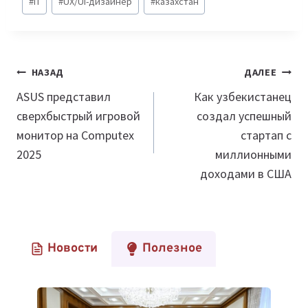
#
IT
#
UX/UI-дизайнер
#
казахстан
записи:
Навигация
НАЗАД
ДАЛЕЕ
по
ASUS представил
Как узбекистанец
сверхбыстрый игровой
создал успешный
записям
монитор на Computex
стартап с
2025
миллионными
доходами в США
Новости
Полезное