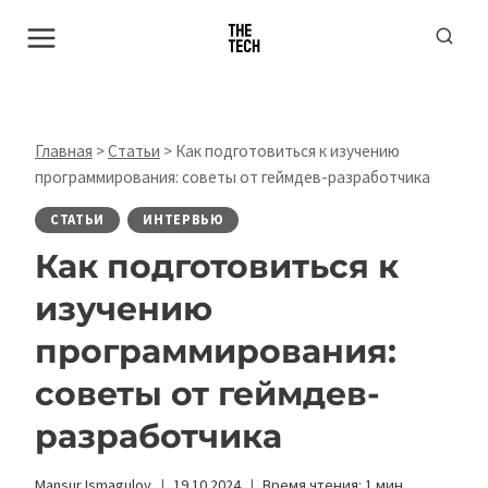
Перейти
к
содержимому
Главная
>
Статьи
>
Как подготовиться к изучению
программирования: советы от геймдев-разработчика
СТАТЬИ
ИНТЕРВЬЮ
Как подготовиться к
изучению
программирования:
советы от геймдев-
разработчика
Mansur Ismagulov
19.10.2024
Время чтения:
1
мин