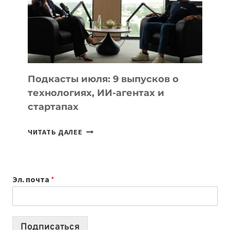
2026:
10
ЛУЧШИХ
МОДЕЛЕЙ
ДЛЯ
УЧЕБЫ
Подкасты июля: 9 выпусков о
технологиях, ИИ-агентах и
стартапах
ПОДКАСТЫ
ЧИТАТЬ ДАЛЕЕ
ИЮЛЯ:
9
ВЫПУСКОВ
Эл. почта
*
О
ТЕХНОЛОГИЯХ,
ИИ-
АГЕНТАХ
Подписаться