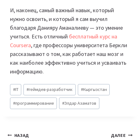
И, наконец, самый важный навык, который
нужно освоить, и который я сам выучил
благодаря Данияру Аманалиеву — это умение
учиться. Есть отличный
бесплатный курс на
Coursera
, где профессоры университета Беркли
рассказывают о том, как работает наш мозг и
как наиболее эффективно учиться и усваивать
информацию.
Метки
#
IT
#
геймдев-разработчик
#
Кыргызстан
записи:
#
программирование
#
Элдар Азаматов
Навигация
НАЗАД
ДАЛЕЕ