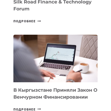
Silk Road Finance & Technology
Forum
В
ПОДРОБНЕЕ
УЗБЕКИСТАНЕ
ПРОЙДЕТ
ПЕРВЫЙ
SILK
ROAD
FINANCE
&
TECHNOLOGY
FORUM
В Кыргызстане Приняли Закон О
Венчурном Финансировании
В
ПОДРОБНЕЕ