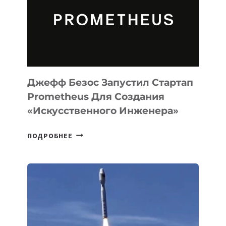
CODE
ДЛЯ
ПРОГРАММИРОВАНИЯ
НА
MACOS
И
LINUX
Джефф Безос Запустил Стартап
Prometheus Для Создания
«искусственного Инженера»
ДЖЕФФ
ПОДРОБНЕЕ
БЕЗОС
ЗАПУСТИЛ
СТАРТАП
PROMETHEUS
ДЛЯ
СОЗДАНИЯ
«ИСКУССТВЕННОГО