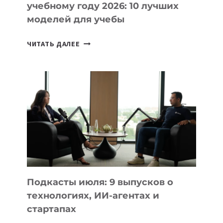
учебному году 2026: 10 лучших
моделей для учебы
КАКОЙ
ЧИТАТЬ ДАЛЕЕ
НОУТБУК
ВЫБРАТЬ
К
УЧЕБНОМУ
ГОДУ
2026:
10
ЛУЧШИХ
МОДЕЛЕЙ
ДЛЯ
УЧЕБЫ
Подкасты июля: 9 выпусков о
технологиях, ИИ-агентах и
стартапах