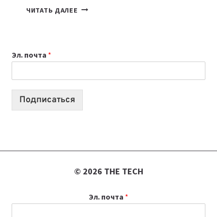
ПОДКАСТЫ
ЧИТАТЬ ДАЛЕЕ
ИЮЛЯ:
9
ВЫПУСКОВ
Эл. почта
*
О
ТЕХНОЛОГИЯХ,
ИИ-
АГЕНТАХ
Подписаться
И
СТАРТАПАХ
© 2026 THE TECH
Эл. почта
*