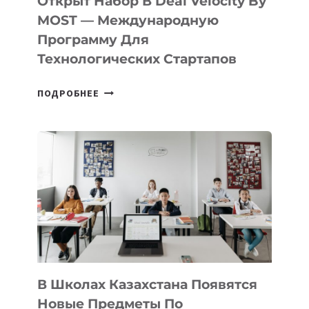
Открыт Набор В Deal Velocity By
В
MOST — Международную
IT-
Программу Для
ПРЕДПРИНИМАТЕЛЬСТВО
Технологических Стартапов
ОТКРЫТ
ПОДРОБНЕЕ
НАБОР
В
DEAL
VELOCITY
BY
MOST
—
МЕЖДУНАРОДНУЮ
ПРОГРАММУ
ДЛЯ
ТЕХНОЛОГИЧЕСКИХ
В Школах Казахстана Появятся
СТАРТАПОВ
Новые Предметы По