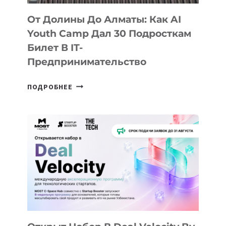
От Долины До Алматы: Как AI
Youth Camp Дал 30 Подросткам
Билет В IT-
Предпринимательство
ОТ
ПОДРОБНЕЕ
ДОЛИНЫ
ДО
АЛМАТЫ:
КАК
AI
YOUTH
CAMP
ДАЛ
30
ПОДРОСТКАМ
БИЛЕТ