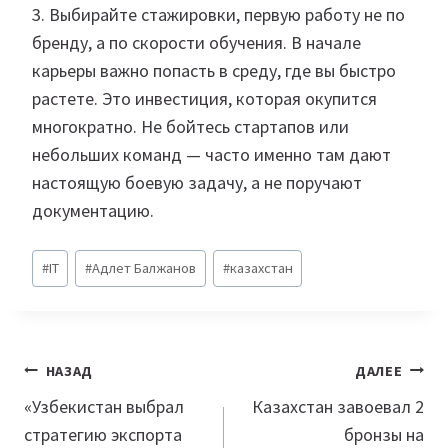
3. Выбирайте стажировки, первую работу не по
бренду, а по скорости обучения. В начале
карьеры важно попасть в среду, где вы быстро
растете. Это инвестиция, которая окупится
многократно. Не бойтесь стартапов или
небольших команд — часто именно там дают
настоящую боевую задачу, а не поручают
документацию.
Метки
#
IT
#
Адлет Балжанов
#
казахстан
записи:
Навигация
НАЗАД
ДАЛЕЕ
по
«Узбекистан выбрал
Казахстан завоевал 2
стратегию экспорта
бронзы на
записям