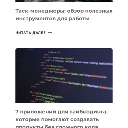
УЖЕ
СЕГОДНЯ
Таск-менеджеры: обзор полезных
инструментов для работы
ТАСК-
ЧИТАТЬ ДАЛЕЕ
МЕНЕДЖЕРЫ:
ОБЗОР
ПОЛЕЗНЫХ
ИНСТРУМЕНТОВ
ДЛЯ
РАБОТЫ
7 приложений для вайбкодинга,
которые помогают создавать
продукты без сложного кода