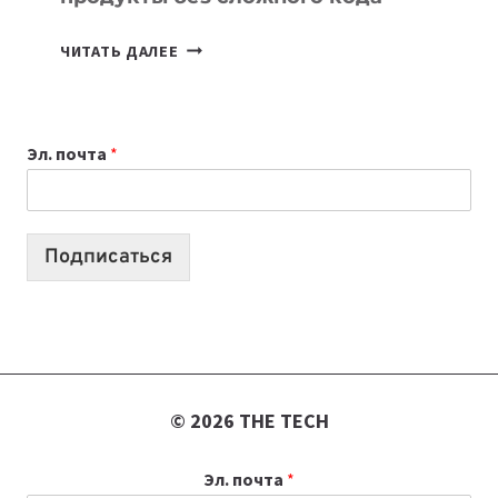
7
ЧИТАТЬ ДАЛЕЕ
ПРИЛОЖЕНИЙ
ДЛЯ
ВАЙБКОДИНГА,
Эл. почта
*
КОТОРЫЕ
ПОМОГАЮТ
СОЗДАВАТЬ
ПРОДУКТЫ
Подписаться
БЕЗ
СЛОЖНОГО
КОДА
© 2026 THE TECH
Эл. почта
*