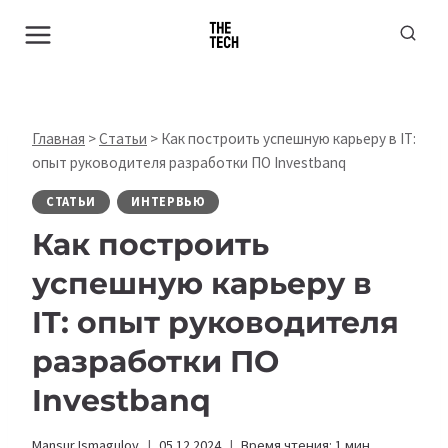
Перейти
к
содержимому
Главная
>
Статьи
>
Как построить успешную карьеру в IT:
опыт руководителя разработки ПО Investbanq
СТАТЬИ
ИНТЕРВЬЮ
Как построить
успешную карьеру в
IT: опыт руководителя
разработки ПО
Investbanq
Mansur Ismagulov
05.12.2024
Время чтения:
1
мин