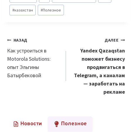
записи:
#
казахстан
#
Полезное
Навигация
НАЗАД
ДАЛЕЕ
по
Как устроиться в
Yandex Qazaqstan
Motorola Solutions:
поможет бизнесу
записям
опыт Эльгины
продвигаться в
Батырбековой
Telegram, а каналам
— заработать на
рекламе
Новости
Полезное