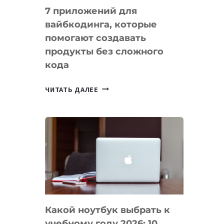
7 приложений для
вайбкодинга, которые
помогают создавать
продукты без сложного
кода
7
ЧИТАТЬ ДАЛЕЕ
ПРИЛОЖЕНИЙ
ДЛЯ
ВАЙБКОДИНГА,
КОТОРЫЕ
ПОМОГАЮТ
СОЗДАВАТЬ
ПРОДУКТЫ
БЕЗ
СЛОЖНОГО
Какой ноутбук выбрать к
КОДА
учебному году 2026: 10