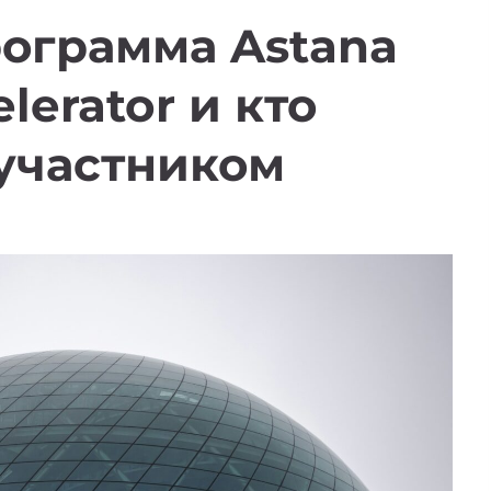
рограмма Astana
lerator и кто
 участником