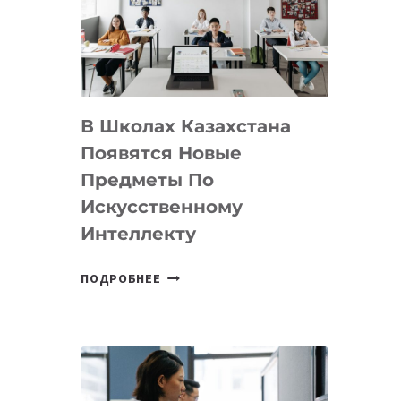
BY
MOST
—
МЕЖДУНАРОДНУЮ
ПРОГРАММУ
В Школах Казахстана
ДЛЯ
ТЕХНОЛОГИЧЕСКИХ
Появятся Новые
СТАРТАПОВ
Предметы По
Искусственному
Интеллекту
В
ПОДРОБНЕЕ
ШКОЛАХ
КАЗАХСТАНА
ПОЯВЯТСЯ
НОВЫЕ
ПРЕДМЕТЫ