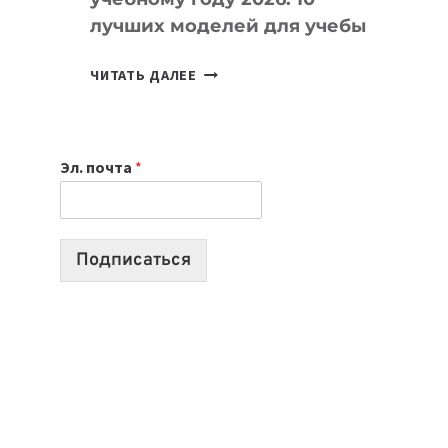
лучших моделей для учебы
КАКОЙ
ЧИТАТЬ ДАЛЕЕ
НОУТБУК
ВЫБРАТЬ
К
Эл. почта
*
УЧЕБНОМУ
ГОДУ
2026:
10
Подписаться
ЛУЧШИХ
МОДЕЛЕЙ
ДЛЯ
УЧЕБЫ