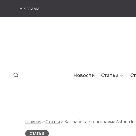
Перейти
Реклама
к
содержимому
Новости
Статьи
С
Главная
>
Статьи
>
Как работает программа Astana Inn
СТАТЬИ