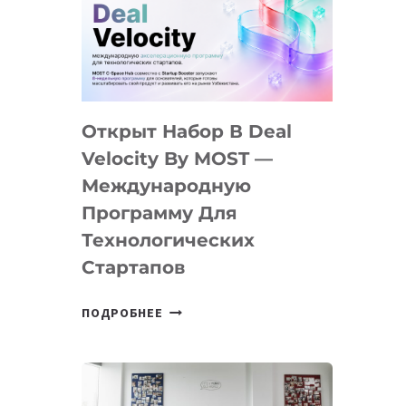
AI
YOUTH
CAMP
ДАЛ
30
Открыт Набор В Deal
ПОДРОСТКАМ
БИЛЕТ
Velocity By MOST —
В
Международную
IT-
Программу Для
ПРЕДПРИНИМАТЕЛЬСТВО
Технологических
Стартапов
ОТКРЫТ
ПОДРОБНЕЕ
НАБОР
В
DEAL
VELOCITY