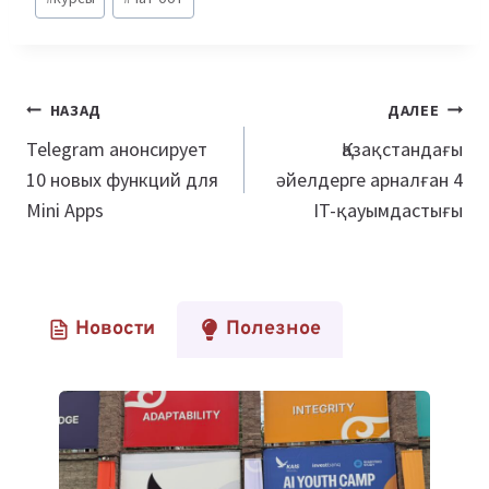
Навигация
НАЗАД
ДАЛЕЕ
по
Telegram анонсирует
Қазақстандағы
10 новых функций для
әйелдерге арналған 4
записям
Mini Apps
IT-қауымдастығы
Новости
Полезное