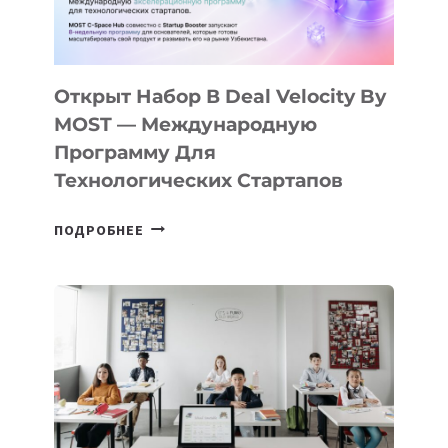
ДАЛ
30
ПОДРОСТКАМ
БИЛЕТ
Открыт Набор В Deal Velocity By
В
MOST — Международную
IT-
Программу Для
ПРЕДПРИНИМАТЕЛЬСТВО
Технологических Стартапов
ОТКРЫТ
ПОДРОБНЕЕ
НАБОР
В
DEAL
VELOCITY
BY
MOST
—
МЕЖДУНАРОДНУЮ