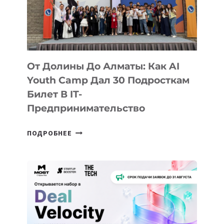
От Долины До Алматы: Как AI
Youth Camp Дал 30 Подросткам
Билет В IT-
Предпринимательство
ОТ
ПОДРОБНЕЕ
ДОЛИНЫ
ДО
АЛМАТЫ:
КАК
AI
YOUTH
CAMP