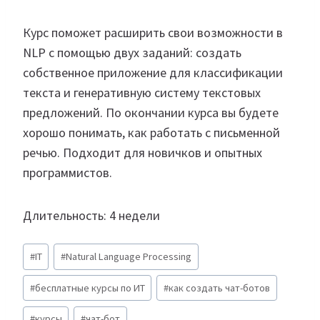
Курс поможет расширить свои возможности в
NLP с помощью двух заданий: создать
собственное приложение для классификации
текста и генеративную систему текстовых
предложений. По окончании курса вы будете
хорошо понимать, как работать с письменной
речью. Подходит для новичков и опытных
программистов.
Длительность: 4 недели
Метки
#
IT
#
Natural Language Processing
записи:
#
бесплатные курсы по ИТ
#
как создать чат-ботов
#
курсы
#
чат-бот