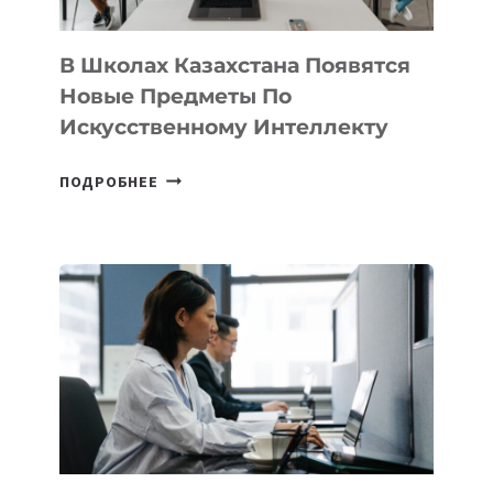
ПРОГРАММУ
ДЛЯ
ТЕХНОЛОГИЧЕСКИХ
В Школах Казахстана Появятся
СТАРТАПОВ
Новые Предметы По
Искусственному Интеллекту
В
ПОДРОБНЕЕ
ШКОЛАХ
КАЗАХСТАНА
ПОЯВЯТСЯ
НОВЫЕ
ПРЕДМЕТЫ
ПО
ИСКУССТВЕННОМУ
ИНТЕЛЛЕКТУ