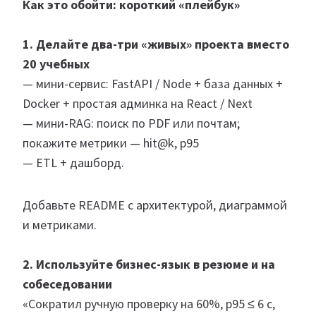
Как это обойти: короткий «плейбук»
1. Делайте два-три «живых» проекта вместо
20 учебных
— мини-сервис: FastAPI / Node + база данных +
Docker + простая админка на React / Next
— мини-RAG: поиск по PDF или почтам;
покажите метрики — hit@k, p95
— ETL + дашборд.
Добавьте README с архитектурой, диаграммой
и метриками.
2. Используйте бизнес-язык в резюме и на
собеседовании
«Сократил ручную проверку на 60%, p95 ≤ 6 с,