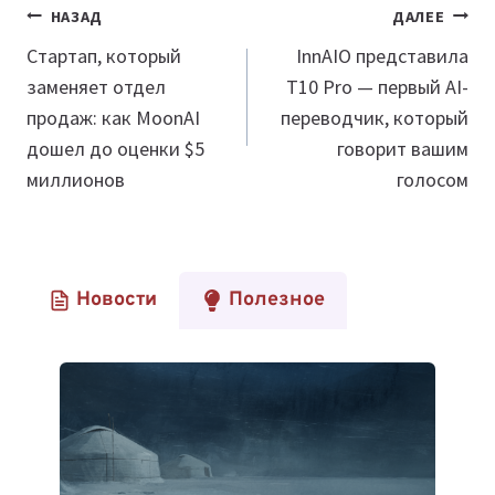
Навигация
НАЗАД
ДАЛЕЕ
по
Стартап, который
InnAIO представила
заменяет отдел
T10 Pro — первый AI-
записям
продаж: как MoonAI
переводчик, который
дошел до оценки $5
говорит вашим
миллионов
голосом
Новости
Полезное