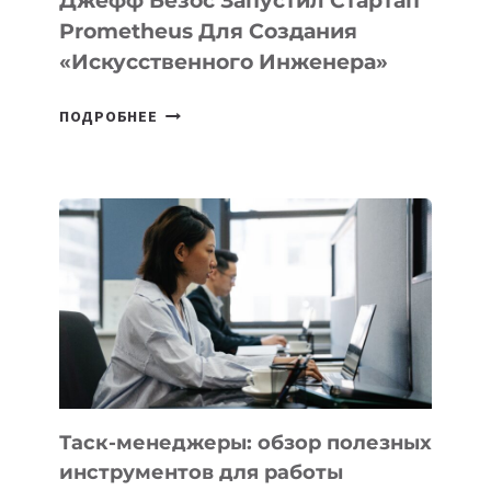
Джефф Безос Запустил Стартап
Prometheus Для Создания
«искусственного Инженера»
ДЖЕФФ
ПОДРОБНЕЕ
БЕЗОС
ЗАПУСТИЛ
СТАРТАП
PROMETHEUS
ДЛЯ
СОЗДАНИЯ
«ИСКУССТВЕННОГО
ИНЖЕНЕРА»
Таск-менеджеры: обзор полезных
инструментов для работы