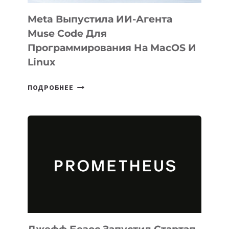
Meta Выпустила ИИ-Агента
Muse Code Для
Программирования На MacOS И
Linux
META
ПОДРОБНЕЕ
ВЫПУСТИЛА
ИИ-
АГЕНТА
MUSE
CODE
ДЛЯ
ПРОГРАММИРОВАНИЯ
НА
MACOS
И
LINUX