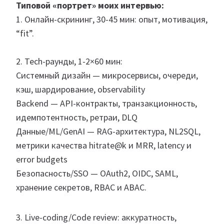
Типовой «портрет» моих интервью:
1. Онлайн-скрининг, 30-45 мин: опыт, мотивация,
“fit”.
2. Tech-раунды, 1-2×60 мин:
Системный дизайн — микросервисы, очереди,
кэш, шардирование, observability
Backend — API-контракты, транзакционность,
идемпотентность, ретраи, DLQ
Данные/ML/GenAI — RAG-архитектура, NL2SQL,
метрики качества hitrate@k и MRR, latency и
error budgets
Безопасность/SSO — OAuth2, OIDC, SAML,
хранение секретов, RBAC и ABAC.
3. Live-coding/Code review: аккуратность,