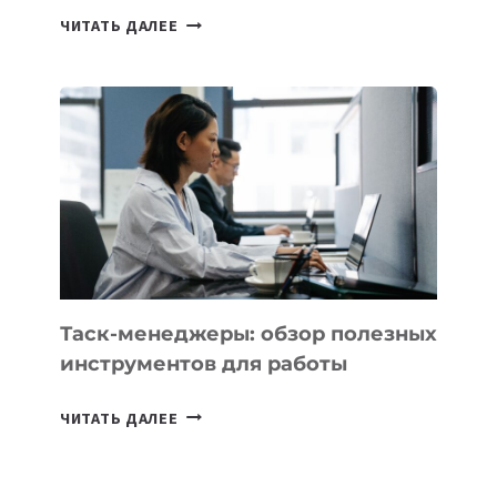
ИИ-
ЧИТАТЬ ДАЛЕЕ
АССИСТЕНТ
ДЛЯ
БИЗНЕСА:
КАКИЕ
3
ЗАДАЧИ
ЕМУ
МОЖНО
ПОРУЧИТЬ
УЖЕ
СЕГОДНЯ
Таск-менеджеры: обзор полезных
инструментов для работы
ТАСК-
ЧИТАТЬ ДАЛЕЕ
МЕНЕДЖЕРЫ:
ОБЗОР
ПОЛЕЗНЫХ