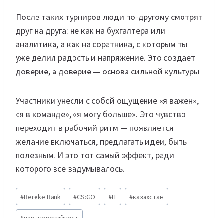
После таких турниров люди по-другому смотрят
друг на друга: не как на бухгалтера или
аналитика, а как на соратника, с которым ты
уже делил радость и напряжение. Это создает
доверие, а доверие — основа сильной культуры.
Участники унесли с собой ощущение «я важен»,
«я в команде», «я могу больше». Это чувство
переходит в рабочий ритм — появляется
желание включаться, предлагать идеи, быть
полезным. И это тот самый эффект, ради
которого все задумывалось.
Метки
#
Bereke Bank
#
CS:GO
#
IT
#
казахстан
записи:
#
партнерскийпост