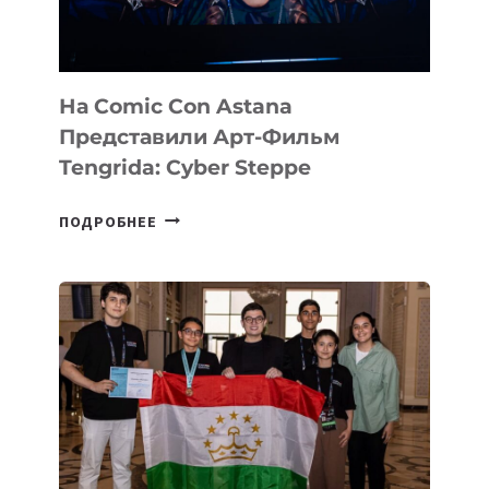
ДЛЯ
КОНСАЛТИНГОВОЙ
ИНДУСТРИИ
На Comic Con Astana
Представили Арт-Фильм
Tengrida: Cyber Steppe
НА
ПОДРОБНЕЕ
COMIC
CON
ASTANA
ПРЕДСТАВИЛИ
АРТ-
ФИЛЬМ
TENGRIDA:
CYBER
STEPPE