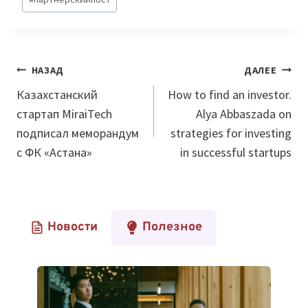
Навигация
НАЗАД
ДАЛЕЕ
по
Казахстанский
How to find an investor.
стартап MiraiTech
Alya Abbaszada on
записям
подписал меморандум
strategies for investing
с ФК «Астана»
in successful startups
Новости
Полезное