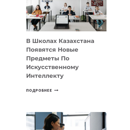
BY
MOST
—
МЕЖДУНАРОДНУЮ
ПРОГРАММУ
В Школах Казахстана
ДЛЯ
ТЕХНОЛОГИЧЕСКИХ
Появятся Новые
СТАРТАПОВ
Предметы По
Искусственному
Интеллекту
В
ПОДРОБНЕЕ
ШКОЛАХ
КАЗАХСТАНА
ПОЯВЯТСЯ
НОВЫЕ
ПРЕДМЕТЫ