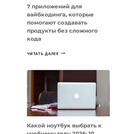
7 приложений для
вайбкодинга, которые
помогают создавать
продукты без сложного
кода
7
ЧИТАТЬ ДАЛЕЕ
ПРИЛОЖЕНИЙ
ДЛЯ
ВАЙБКОДИНГА,
КОТОРЫЕ
ПОМОГАЮТ
СОЗДАВАТЬ
ПРОДУКТЫ
БЕЗ
СЛОЖНОГО
Какой ноутбук выбрать к
КОДА
учебному году 2026: 10