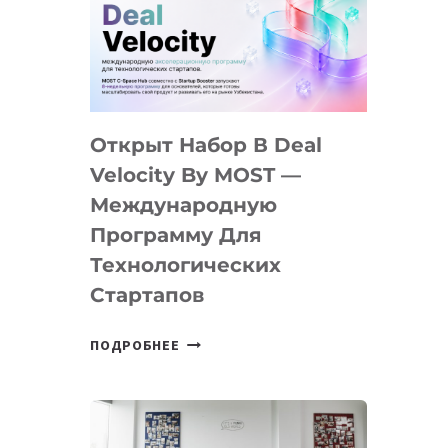
AI
YOUTH
CAMP
ДАЛ
30
Открыт Набор В Deal
ПОДРОСТКАМ
БИЛЕТ
Velocity By MOST —
В
Международную
IT-
Программу Для
ПРЕДПРИНИМАТЕЛЬСТВО
Технологических
Стартапов
ОТКРЫТ
ПОДРОБНЕЕ
НАБОР
В
DEAL
VELOCITY