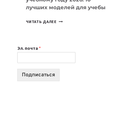
лучших моделей для учебы
КАКОЙ
ЧИТАТЬ ДАЛЕЕ
НОУТБУК
ВЫБРАТЬ
К
Эл. почта
*
УЧЕБНОМУ
ГОДУ
2026:
10
Подписаться
ЛУЧШИХ
МОДЕЛЕЙ
ДЛЯ
УЧЕБЫ