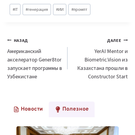
Метки
#
IT
#
генерация
#
ИИ
#
промпт
записи:
Навигация
НАЗАД
ДАЛЕЕ
по
Американский
YerAI Mentor и
акселератор Gener8tor
Biometric.Vision из
записям
запускает программы в
Казахстана прошли в
Узбекистане
Constructor Start
Новости
Полезное