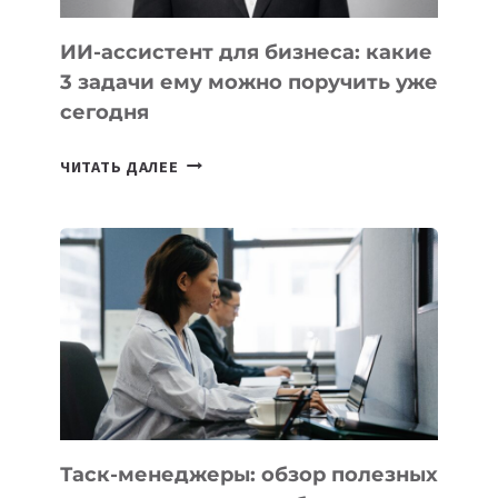
ИИ-ассистент для бизнеса: какие
3 задачи ему можно поручить уже
сегодня
ИИ-
ЧИТАТЬ ДАЛЕЕ
АССИСТЕНТ
ДЛЯ
БИЗНЕСА:
КАКИЕ
3
ЗАДАЧИ
ЕМУ
МОЖНО
ПОРУЧИТЬ
УЖЕ
СЕГОДНЯ
Таск-менеджеры: обзор полезных