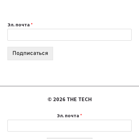
ПРИЛОЖЕНИЙ
ДЛЯ
ВАЙБКОДИНГА,
Эл. почта
*
КОТОРЫЕ
ПОМОГАЮТ
СОЗДАВАТЬ
ПРОДУКТЫ
Подписаться
БЕЗ
СЛОЖНОГО
КОДА
© 2026 THE TECH
Эл. почта
*