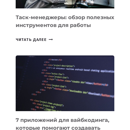
ПОРУЧИТЬ
УЖЕ
СЕГОДНЯ
Таск-менеджеры: обзор полезных
инструментов для работы
ТАСК-
ЧИТАТЬ ДАЛЕЕ
МЕНЕДЖЕРЫ:
ОБЗОР
ПОЛЕЗНЫХ
ИНСТРУМЕНТОВ
ДЛЯ
РАБОТЫ
7 приложений для вайбкодинга,
которые помогают создавать