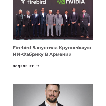
ЗАНЯЛ
ВТОРОЕ
МЕСТО
НА
МЕЖДУНАРОДНОЙ
ОЛИМПИАДЕ
ПО
ИИ
Firebird Запустила Крупнейшую
ИИ-Фабрику В Армении
FIREBIRD
ПОДРОБНЕЕ
ЗАПУСТИЛА
КРУПНЕЙШУЮ
ИИ-
ФАБРИКУ
В
АРМЕНИИ