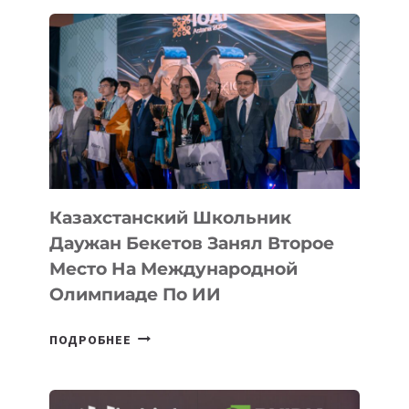
ВПЕРВЫЕ
В
ИСТОРИИ
ЗАВОЕВАЛА
МЕДАЛЬ
НА
МЕЖДУНАРОДНОЙ
ОЛИМПИАДЕ
ПО
ИИ
Казахстанский Школьник
Даужан Бекетов Занял Второе
Место На Международной
Олимпиаде По ИИ
КАЗАХСТАНСКИЙ
ПОДРОБНЕЕ
ШКОЛЬНИК
ДАУЖАН
БЕКЕТОВ