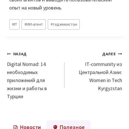
опыт на новый уровень.
Метки
#
IT
#
ИИ-агент
#
таджикистан
записи:
Навигация
НАЗАД
ДАЛЕЕ
по
Digital Nomad: 14
IT-community из
необходимых
Центральной Азии:
записям
приложений для
Women in Tech
жизни и работы в
Kyrgyzstan
Турции
Новости
Полезное