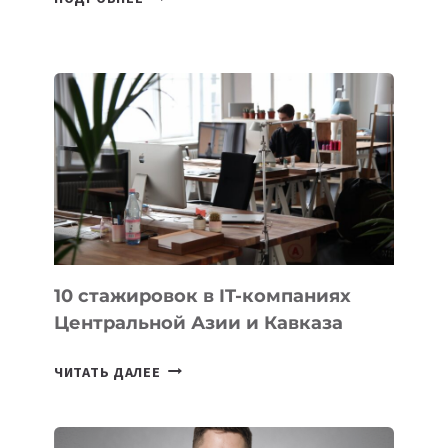
ШКОЛЬНИК
ДАУЖАН
БЕКЕТОВ
ЗАНЯЛ
ВТОРОЕ
МЕСТО
НА
МЕЖДУНАРОДНОЙ
ОЛИМПИАДЕ
ПО
ИИ
10 стажировок в IT-компаниях
Центральной Азии и Кавказа
10
ЧИТАТЬ ДАЛЕЕ
СТАЖИРОВОК
В
IT-