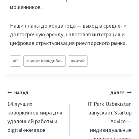
мошенников.
Наши планы до конца года — выход в средне- и
долгосрочную аренду, налоговая интеграция и
цифровая структуризация риелторского рынка.
Метки
#
IT
#
Канат Кельдибек
#
китай
записи:
Навигация
НАЗАД
ДАЛЕЕ
по
14 лучших
IT Park Uzbekistan
коворкингов мира для
запускает Startup
записям
удаленной работы и
Advice —
digital-номадов
индивидуальные
консультации с