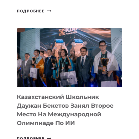
СБОРНАЯ
ПОДРОБНЕЕ
ТАДЖИКИСТАНА
ВПЕРВЫЕ
В
ИСТОРИИ
ЗАВОЕВАЛА
МЕДАЛЬ
НА
МЕЖДУНАРОДНОЙ
ОЛИМПИАДЕ
ПО
ИИ
Казахстанский Школьник
Даужан Бекетов Занял Второе
Место На Международной
Олимпиаде По ИИ
КАЗАХСТАНСКИЙ
ПОДРОБНЕЕ