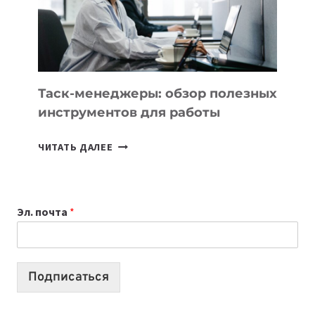
ЕМУ
МОЖНО
ПОРУЧИТЬ
УЖЕ
СЕГОДНЯ
Таск-менеджеры: обзор полезных
инструментов для работы
ТАСК-
ЧИТАТЬ ДАЛЕЕ
МЕНЕДЖЕРЫ:
ОБЗОР
ПОЛЕЗНЫХ
Эл. почта
*
ИНСТРУМЕНТОВ
ДЛЯ
РАБОТЫ
Подписаться