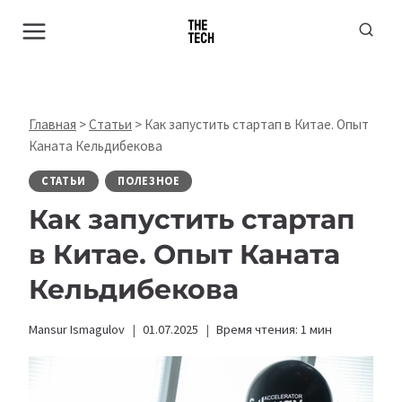
Перейти
к
содержимому
Главная
>
Статьи
>
Как запустить стартап в Китае. Опыт
Каната Кельдибекова
СТАТЬИ
ПОЛЕЗНОЕ
Как запустить стартап
в Китае. Опыт Каната
Кельдибекова
Mansur Ismagulov
01.07.2025
Время чтения:
1
мин