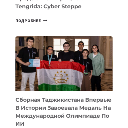
Tengrida: Cyber Steppe
НА
ПОДРОБНЕЕ
COMIC
CON
ASTANA
ПРЕДСТАВИЛИ
АРТ-
ФИЛЬМ
TENGRIDA:
CYBER
STEPPE
Сборная Таджикистана Впервые
В Истории Завоевала Медаль На
Международной Олимпиаде По
ИИ