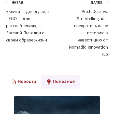
Навигация
НАЗАД
ДАЛЕЕ
по
«Книги — для души, а
Pitch Deck vs.
LEGO — для
Storytelling: как
записям
расслабления», —
превратить вашу
Евгений Питолин о
историю в
своем образе жизни
инвестицию от
Nomadiq Innovation
Hub
Новости
Полезное