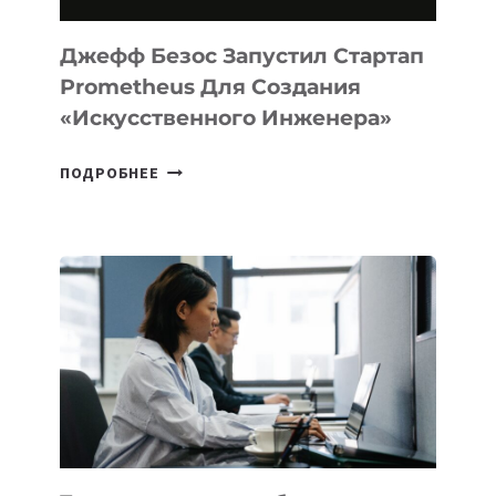
И
LINUX
Джефф Безос Запустил Стартап
Prometheus Для Создания
«искусственного Инженера»
ДЖЕФФ
ПОДРОБНЕЕ
БЕЗОС
ЗАПУСТИЛ
СТАРТАП
PROMETHEUS
ДЛЯ
СОЗДАНИЯ
«ИСКУССТВЕННОГО
ИНЖЕНЕРА»