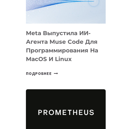
НА
SIGGRAPH
2026
Meta Выпустила ИИ-
Агента Muse Code Для
Программирования На
MacOS И Linux
META
ПОДРОБНЕЕ
ВЫПУСТИЛА
ИИ-
АГЕНТА
MUSE
CODE
ДЛЯ
ПРОГРАММИРОВАНИЯ