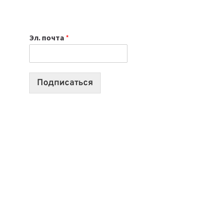
НОУТБУК
ВЫБРАТЬ
К
Эл. почта
*
УЧЕБНОМУ
ГОДУ
2026:
10
Подписаться
ЛУЧШИХ
МОДЕЛЕЙ
ДЛЯ
УЧЕБЫ