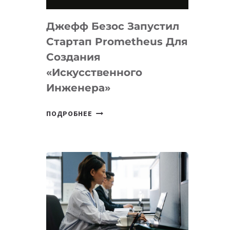
НА
MACOS
Джефф Безос Запустил
И
LINUX
Стартап Prometheus Для
Создания
«искусственного
Инженера»
ДЖЕФФ
ПОДРОБНЕЕ
БЕЗОС
ЗАПУСТИЛ
СТАРТАП
PROMETHEUS
ДЛЯ
СОЗДАНИЯ
«ИСКУССТВЕННОГО
ИНЖЕНЕРА»