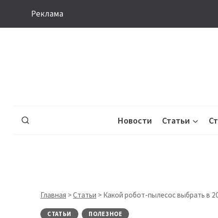
Перейти
Реклама
к
содержимому
Новости
Статьи
С
Главная
>
Статьи
>
Какой pобот-пылесос выбрать в 2
СТАТЬИ
ПОЛЕЗНОЕ