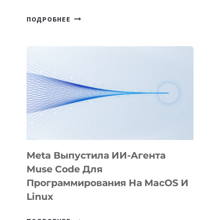
HIGGSFIELD
ПОДРОБНЕЕ
ПРЕЗЕНТОВАЛА
АНИМАЦИОННЫЙ
ФИЛЬМ
KÖK
BÖRÜ
НА
SIGGRAPH
2026
Meta Выпустила ИИ-Агента
Muse Code Для
Программирования На MacOS И
Linux
META