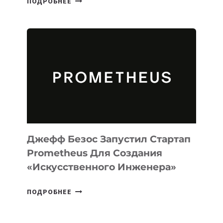
ПОДРОБНЕЕ
ВЫПУСТИЛА
ИИ-
АГЕНТА
MUSE
CODE
ДЛЯ
ПРОГРАММИРОВАНИЯ
НА
MACOS
И
LINUX
Джефф Безос Запустил Стартап
Prometheus Для Создания
«искусственного Инженера»
ДЖЕФФ
ПОДРОБНЕЕ
БЕЗОС
ЗАПУСТИЛ