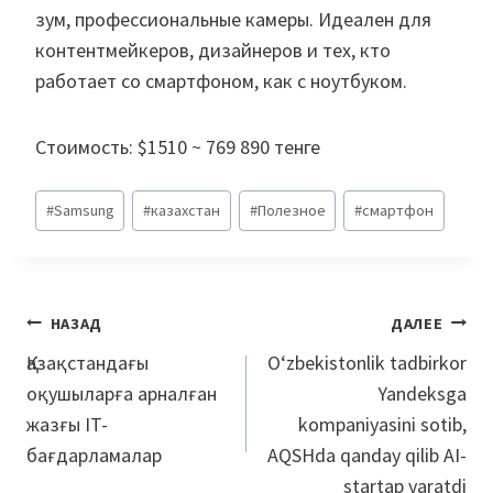
зум, профессиональные камеры. Идеален для
контентмейкеров, дизайнеров и тех, кто
работает со смартфоном, как с ноутбуком.
Стоимость: $1510 ~ 769 890 тенге
Метки
#
Samsung
#
казахстан
#
Полезное
#
смартфон
записи:
Навигация
НАЗАД
ДАЛЕЕ
по
Қазақстандағы
Oʻzbekistonlik tadbirkor
оқушыларға арналған
Yandeksga
записям
жазғы IT-
kompaniyasini sotib,
бағдарламалар
AQSHda qanday qilib AI-
startap yaratdi