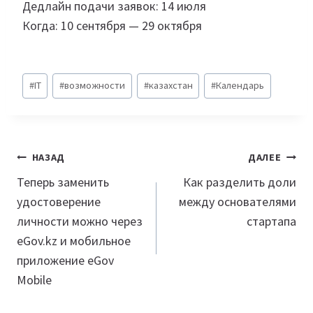
Дедлайн подачи заявок: 14 июля
Когда: 10 сентября — 29 октября
Метки
#
IT
#
возможности
#
казахстан
#
Календарь
записи:
Навигация
НАЗАД
ДАЛЕЕ
по
Теперь заменить
Как разделить доли
удостоверение
между основателями
записям
личности можно через
стартапа
eGov.kz и мобильное
приложение eGov
Mobile