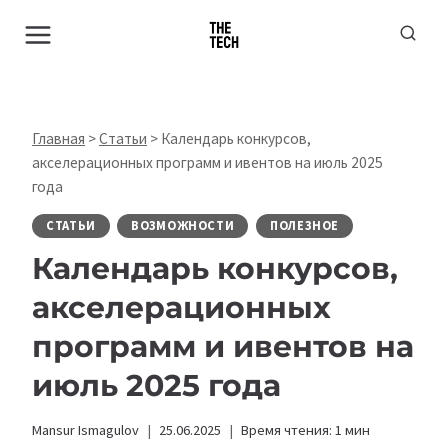
Перейти
к
содержимому
Главная
>
Статьи
>
Календарь конкурсов,
акселерационных программ и ивентов на июль 2025
года
СТАТЬИ
ВОЗМОЖНОСТИ
ПОЛЕЗНОЕ
Календарь конкурсов,
акселерационных
программ и ивентов на
июль 2025 года
Mansur Ismagulov
25.06.2025
Время чтения:
1
мин