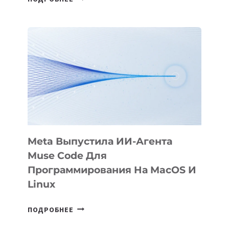
ПРЕЗЕНТОВАЛА
АНИМАЦИОННЫЙ
ФИЛЬМ
KÖK
BÖRÜ
НА
SIGGRAPH
2026
Meta Выпустила ИИ-Агента
Muse Code Для
Программирования На MacOS И
Linux
META
ПОДРОБНЕЕ
ВЫПУСТИЛА