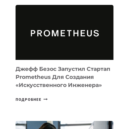
ИИ-
АГЕНТА
MUSE
CODE
ДЛЯ
ПРОГРАММИРОВАНИЯ
НА
MACOS
И
LINUX
Джефф Безос Запустил Стартап
Prometheus Для Создания
«искусственного Инженера»
ДЖЕФФ
ПОДРОБНЕЕ
БЕЗОС
ЗАПУСТИЛ
СТАРТАП
PROMETHEUS