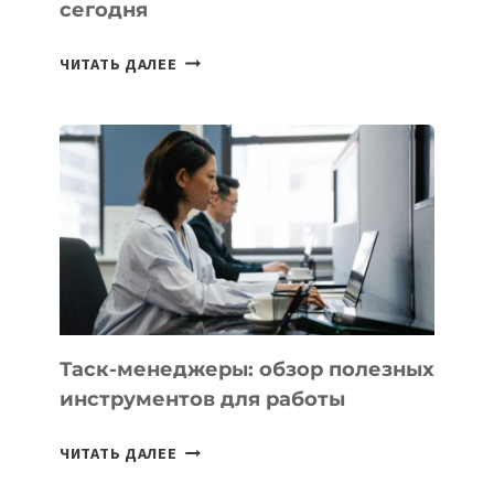
сегодня
ИИ-
ЧИТАТЬ ДАЛЕЕ
АССИСТЕНТ
ДЛЯ
БИЗНЕСА:
КАКИЕ
3
ЗАДАЧИ
ЕМУ
МОЖНО
ПОРУЧИТЬ
УЖЕ
СЕГОДНЯ
Таск-менеджеры: обзор полезных
инструментов для работы
ТАСК-
ЧИТАТЬ ДАЛЕЕ
МЕНЕДЖЕРЫ: