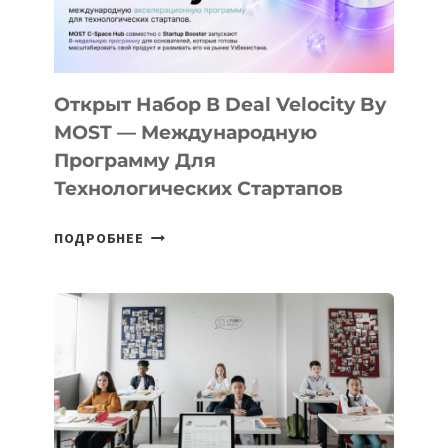
ДАЛ
30
ПОДРОСТКАМ
БИЛЕТ
Открыт Набор В Deal Velocity By
В
MOST — Международную
IT-
Программу Для
ПРЕДПРИНИМАТЕЛЬСТВО
Технологических Стартапов
ОТКРЫТ
ПОДРОБНЕЕ
НАБОР
В
DEAL
VELOCITY
BY
MOST
—
МЕЖДУНАРОДНУЮ