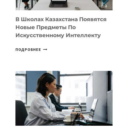
ПРОГРАММУ
ДЛЯ
ТЕХНОЛОГИЧЕСКИХ
В Школах Казахстана Появятся
СТАРТАПОВ
Новые Предметы По
Искусственному Интеллекту
В
ПОДРОБНЕЕ
ШКОЛАХ
КАЗАХСТАНА
ПОЯВЯТСЯ
НОВЫЕ
ПРЕДМЕТЫ
ПО
ИСКУССТВЕННОМУ
ИНТЕЛЛЕКТУ