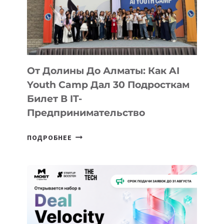
От Долины До Алматы: Как AI
Youth Camp Дал 30 Подросткам
Билет В IT-
Предпринимательство
ОТ
ПОДРОБНЕЕ
ДОЛИНЫ
ДО
АЛМАТЫ:
КАК
AI
YOUTH
CAMP