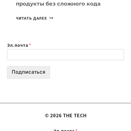
продукты без сложного кода
7
ЧИТАТЬ ДАЛЕЕ
ПРИЛОЖЕНИЙ
ДЛЯ
ВАЙБКОДИНГА,
Эл. почта
*
КОТОРЫЕ
ПОМОГАЮТ
СОЗДАВАТЬ
ПРОДУКТЫ
Подписаться
БЕЗ
СЛОЖНОГО
КОДА
© 2026 THE TECH
Эл. почта
*