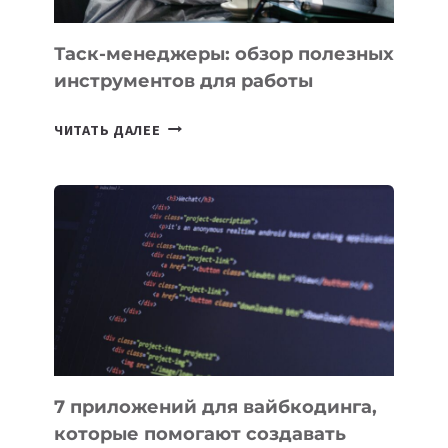
УЖЕ
СЕГОДНЯ
Таск-менеджеры: обзор полезных
инструментов для работы
ТАСК-
ЧИТАТЬ ДАЛЕЕ
МЕНЕДЖЕРЫ:
ОБЗОР
ПОЛЕЗНЫХ
ИНСТРУМЕНТОВ
ДЛЯ
РАБОТЫ
7 приложений для вайбкодинга,
которые помогают создавать