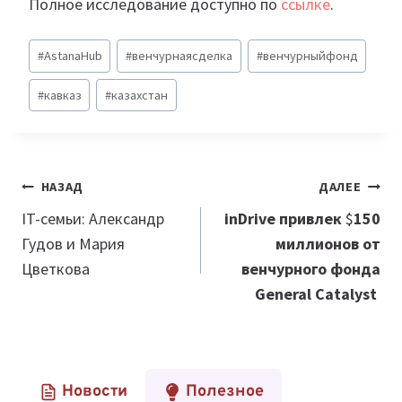
Полное исследование доступно по
ссылке
.
Метки
#
AstanaHub
#
венчурнаясделка
#
венчурныйфонд
записи:
#
кавказ
#
казахстан
Навигация
НАЗАД
ДАЛЕЕ
по
IT-семьи: Александр
inDrive привлек
$
150
Гудов и Мария
миллионов от
записям
Цветкова
венчурного фонда
General Catalyst
Новости
Полезное