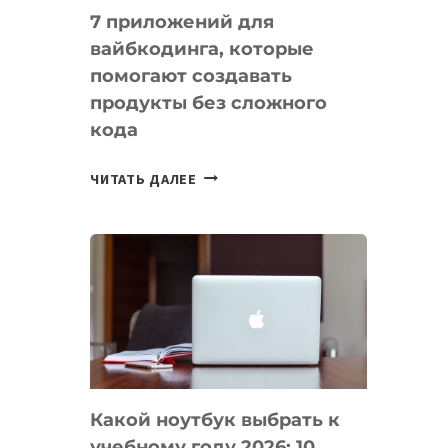
7 приложений для
вайбкодинга, которые
помогают создавать
продукты без сложного
кода
7
ЧИТАТЬ ДАЛЕЕ
ПРИЛОЖЕНИЙ
ДЛЯ
ВАЙБКОДИНГА,
КОТОРЫЕ
ПОМОГАЮТ
СОЗДАВАТЬ
ПРОДУКТЫ
БЕЗ
СЛОЖНОГО
Какой ноутбук выбрать к
КОДА
учебному году 2026: 10