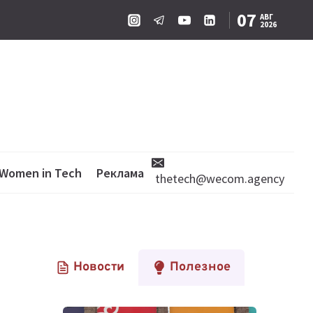
07
АВГ
2026
Women in Tech
Реклама
thetech@wecom.agency
Новости
Полезное