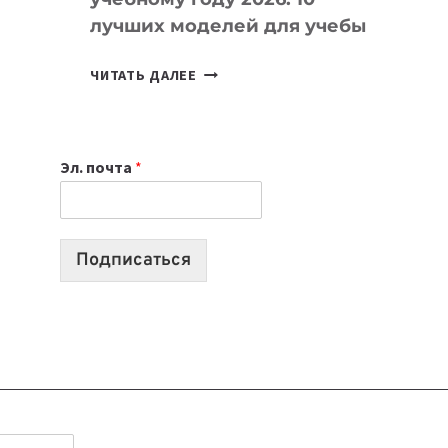
лучших моделей для учебы
КАКОЙ
ЧИТАТЬ ДАЛЕЕ
НОУТБУК
ВЫБРАТЬ
К
Эл. почта
*
УЧЕБНОМУ
ГОДУ
2026:
10
Подписаться
ЛУЧШИХ
МОДЕЛЕЙ
ДЛЯ
УЧЕБЫ