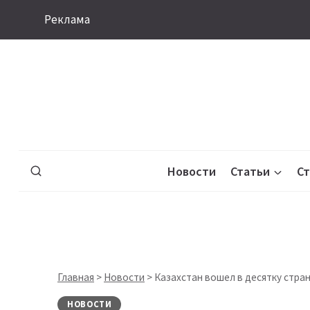
Перейти
Реклама
к
содержимому
Новости
Статьи
С
Главная
>
Новости
>
Казахстан вошел в десятку стра
НОВОСТИ