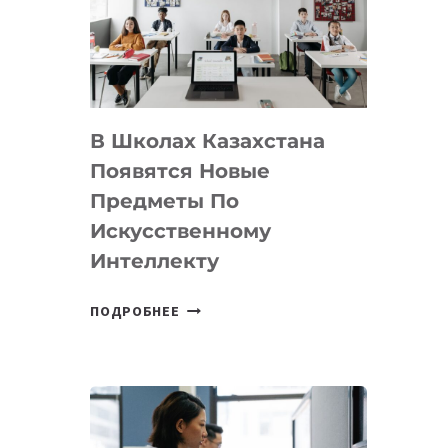
BY
MOST
—
МЕЖДУНАРОДНУЮ
ПРОГРАММУ
В Школах Казахстана
ДЛЯ
ТЕХНОЛОГИЧЕСКИХ
Появятся Новые
СТАРТАПОВ
Предметы По
Искусственному
Интеллекту
В
ПОДРОБНЕЕ
ШКОЛАХ
КАЗАХСТАНА
ПОЯВЯТСЯ
НОВЫЕ
ПРЕДМЕТЫ