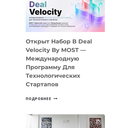
AI
YOUTH
CAMP
ДАЛ
30
Открыт Набор В Deal
ПОДРОСТКАМ
БИЛЕТ
Velocity By MOST —
В
Международную
IT-
Программу Для
ПРЕДПРИНИМАТЕЛЬСТВО
Технологических
Стартапов
ОТКРЫТ
ПОДРОБНЕЕ
НАБОР
В
DEAL
VELOCITY