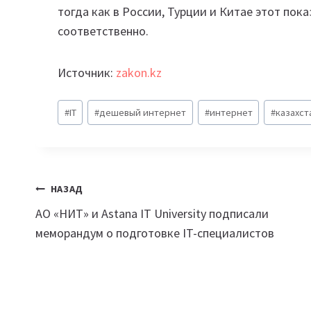
тогда как в России, Турции и Китае этот показ
соответственно.
Источник:
zakon.kz
Метки
#
IT
#
дешевый интернет
#
интернет
#
казахст
записи:
Навигация
НАЗАД
АО «НИТ» и Astana IT University подписали
по
меморандум о подготовке IT-специалистов
записям