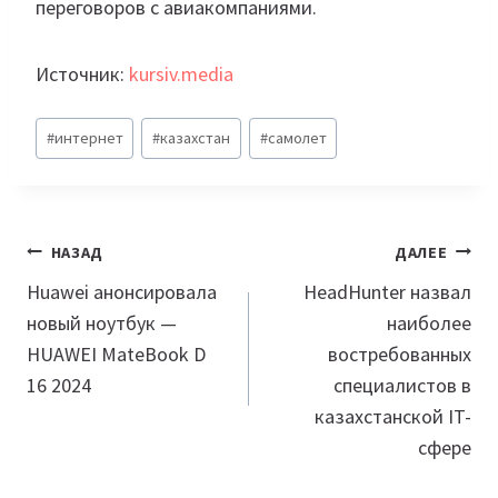
переговоров с авиакомпаниями.
Источник:
kursiv.media
Метки
#
интернет
#
казахстан
#
самолет
записи:
Навигация
НАЗАД
ДАЛЕЕ
по
Huawei анонсировала
HeadHunter назвал
новый ноутбук —
наиболее
записям
HUAWEI MateBook D
востребованных
16 2024
специалистов в
казахстанской IT-
сфере