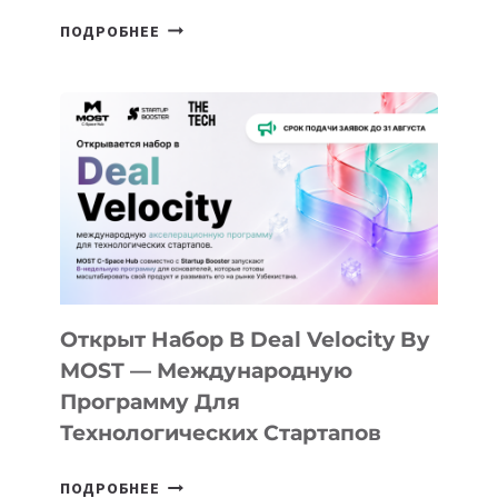
ОТ
ПОДРОБНЕЕ
ДОЛИНЫ
ДО
АЛМАТЫ:
КАК
AI
YOUTH
CAMP
ДАЛ
30
ПОДРОСТКАМ
БИЛЕТ
Открыт Набор В Deal Velocity By
В
MOST — Международную
IT-
Программу Для
ПРЕДПРИНИМАТЕЛЬСТВО
Технологических Стартапов
ОТКРЫТ
ПОДРОБНЕЕ