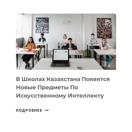
НАБОР
В
DEAL
VELOCITY
BY
MOST
—
МЕЖДУНАРОДНУЮ
ПРОГРАММУ
ДЛЯ
ТЕХНОЛОГИЧЕСКИХ
В Школах Казахстана Появятся
СТАРТАПОВ
Новые Предметы По
Искусственному Интеллекту
В
ПОДРОБНЕЕ
ШКОЛАХ
КАЗАХСТАНА
ПОЯВЯТСЯ