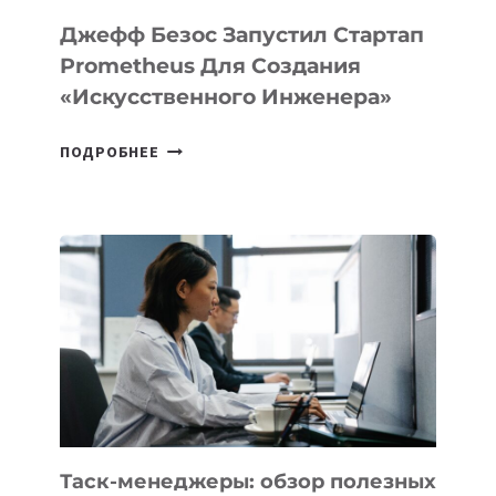
LINUX
Джефф Безос Запустил Стартап
Prometheus Для Создания
«искусственного Инженера»
ДЖЕФФ
ПОДРОБНЕЕ
БЕЗОС
ЗАПУСТИЛ
СТАРТАП
PROMETHEUS
ДЛЯ
СОЗДАНИЯ
«ИСКУССТВЕННОГО
ИНЖЕНЕРА»
Таск-менеджеры: обзор полезных