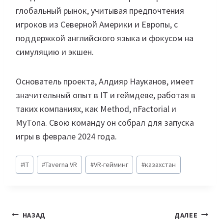
глобальный рынок, учитывая предпочтения
игроков из Северной Америки и Европы, с
поддержкой английского языка и фокусом на
симуляцию и экшен.
Основатель проекта, Алдияр Науканов, имеет
значительный опыт в IT и геймдеве, работая в
таких компаниях, как Method, nFactorial и
MyTona. Свою команду он собрал для запуска
игры в феврале 2024 года.
Метки
#
IT
#
Taverna VR
#
VR-гейминг
#
казахстан
записи:
Навигация
НАЗАД
ДАЛЕЕ