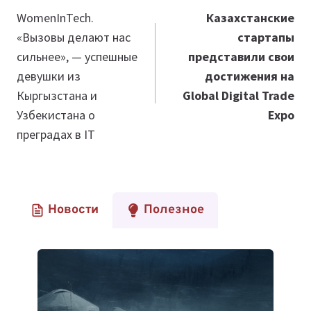
по
WomenInTech.
Казахстанские
«Вызовы делают нас
стартапы
записям
сильнее», — успешные
представили свои
девушки из
достижения на
Кыргызстана и
Global Digital Trade
Узбекистана о
Expo
преградах в IT
Новости
Полезное