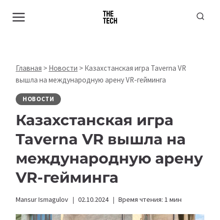
Перейти
к
содержимому
Главная
>
Новости
>
Казахстанская игра Taverna VR
вышла на международную арену VR-гейминга
НОВОСТИ
Казахстанская игра
Taverna VR вышла на
международную арену
VR-гейминга
Mansur Ismagulov
02.10.2024
Время чтения:
1
мин