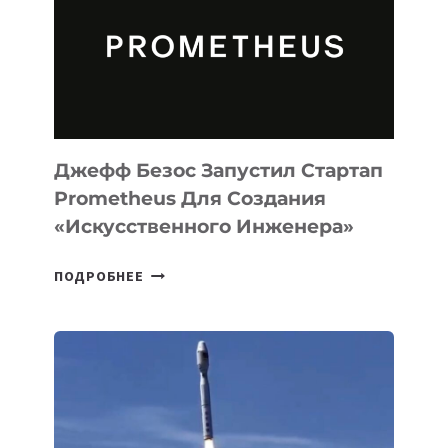
CODE
ДЛЯ
ПРОГРАММИРОВАНИЯ
НА
MACOS
И
LINUX
Джефф Безос Запустил Стартап
Prometheus Для Создания
«искусственного Инженера»
ДЖЕФФ
ПОДРОБНЕЕ
БЕЗОС
ЗАПУСТИЛ
СТАРТАП
PROMETHEUS
ДЛЯ
СОЗДАНИЯ
«ИСКУССТВЕННОГО