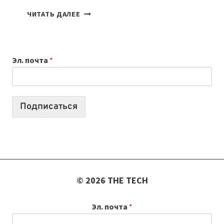
ПОДКАСТЫ
ЧИТАТЬ ДАЛЕЕ
ИЮЛЯ:
9
ВЫПУСКОВ
Эл. почта
*
О
ТЕХНОЛОГИЯХ,
ИИ-
АГЕНТАХ
Подписаться
И
СТАРТАПАХ
© 2026 THE TECH
Эл. почта
*