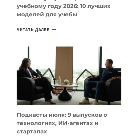
учебному году 2026: 10 лучших
моделей для учебы
КАКОЙ
ЧИТАТЬ ДАЛЕЕ
НОУТБУК
ВЫБРАТЬ
К
УЧЕБНОМУ
ГОДУ
2026:
10
ЛУЧШИХ
МОДЕЛЕЙ
ДЛЯ
УЧЕБЫ
Подкасты июля: 9 выпусков о
технологиях, ИИ-агентах и
стартапах