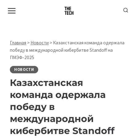
Перейти
к
содержимому
Главная
>
Новости
>
Казахстанская команда одержала
победу в международной кибербитве Standoff на
ПМЭФ-2025
НОВОСТИ
Казахстанская
команда одержала
победу в
международной
кибербитве Standoff