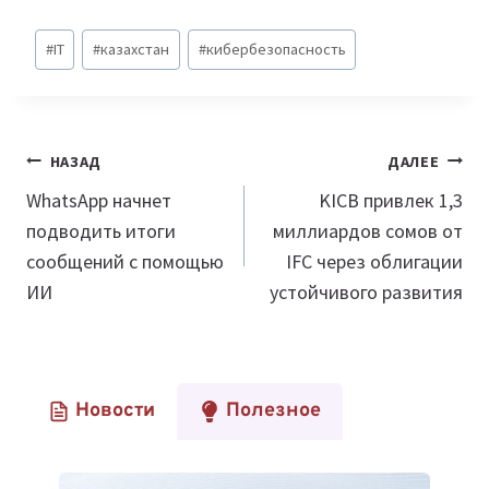
Метки
#
IT
#
казахстан
#
кибербезопасность
записи:
Навигация
НАЗАД
ДАЛЕЕ
по
WhatsApp начнет
KICB привлек 1,3
подводить итоги
миллиардов сомов от
записям
сообщений с помощью
IFC через облигации
ИИ
устойчивого развития
Новости
Полезное