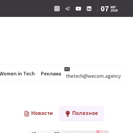
07
АВГ
2026
Women in Tech
Реклама
thetech@wecom.agency
Новости
Полезное