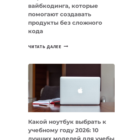
вайбкодинга, которые
помогают создавать
продукты без сложного
кода
7
ЧИТАТЬ ДАЛЕЕ
ПРИЛОЖЕНИЙ
ДЛЯ
ВАЙБКОДИНГА,
КОТОРЫЕ
ПОМОГАЮТ
СОЗДАВАТЬ
ПРОДУКТЫ
БЕЗ
СЛОЖНОГО
Какой ноутбук выбрать к
КОДА
учебному году 2026: 10
лучших моделей для учебы