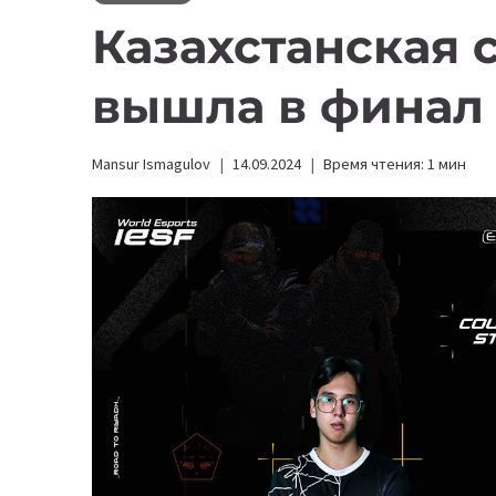
Казахстанская 
вышла в финал
Mansur Ismagulov
14.09.2024
Время чтения:
1
мин