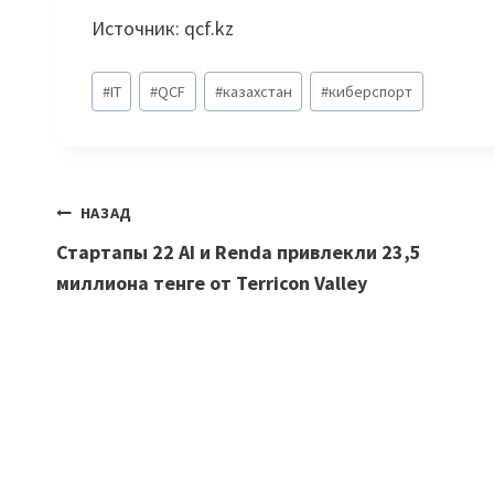
Источник: qcf.kz
Метки
#
IT
#
QCF
#
казахстан
#
киберспорт
записи:
Навигация
НАЗАД
Стартапы 22 AI и Renda привлекли 23,5
по
миллиона тенге от Terricon Valley
записям