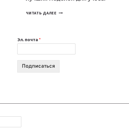
КАКОЙ
ЧИТАТЬ ДАЛЕЕ
НОУТБУК
ВЫБРАТЬ
К
Эл. почта
*
УЧЕБНОМУ
ГОДУ
2026:
10
Подписаться
ЛУЧШИХ
МОДЕЛЕЙ
ДЛЯ
УЧЕБЫ