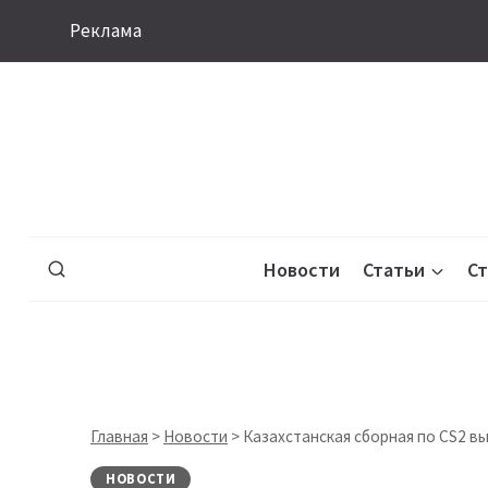
Перейти
Реклама
к
содержимому
Новости
Статьи
С
Главная
>
Новости
>
Казахстанская сборная по CS2 в
НОВОСТИ