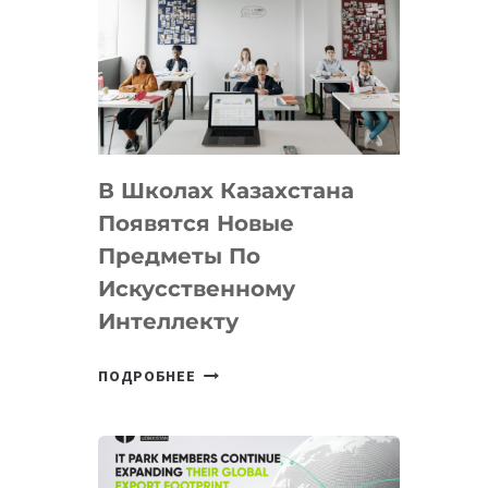
DEAL
VELOCITY
BY
MOST
—
МЕЖДУНАРОДНУЮ
ПРОГРАММУ
В Школах Казахстана
ДЛЯ
ТЕХНОЛОГИЧЕСКИХ
Появятся Новые
СТАРТАПОВ
Предметы По
Искусственному
Интеллекту
В
ПОДРОБНЕЕ
ШКОЛАХ
КАЗАХСТАНА
ПОЯВЯТСЯ
НОВЫЕ