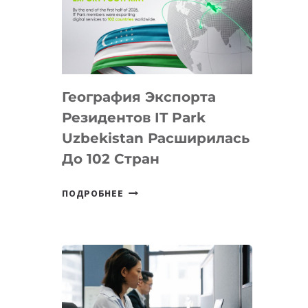
ПРЕДМЕТЫ
ПО
ИСКУССТВЕННОМУ
ИНТЕЛЛЕКТУ
География Экспорта
Резидентов IT Park
Uzbekistan Расширилась
До 102 Стран
ГЕОГРАФИЯ
ПОДРОБНЕЕ
ЭКСПОРТА
РЕЗИДЕНТОВ
IT
PARK
UZBEKISTAN
РАСШИРИЛАСЬ