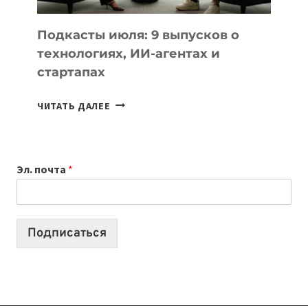
ДЛЯ
УЧЕБЫ
Подкасты июля: 9 выпусков о
технологиях, ИИ-агентах и
стартапах
ПОДКАСТЫ
ЧИТАТЬ ДАЛЕЕ
ИЮЛЯ:
9
ВЫПУСКОВ
Эл. почта
*
О
ТЕХНОЛОГИЯХ,
ИИ-
АГЕНТАХ
Подписаться
И
СТАРТАПАХ