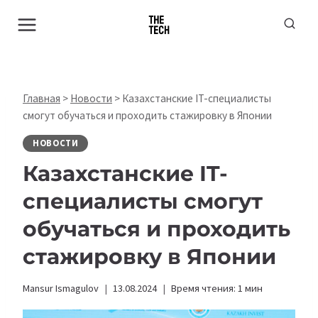
Перейти
к
содержимому
Главная
>
Новости
>
Казахстанские IT-специалисты
смогут обучаться и проходить стажировку в Японии
НОВОСТИ
Казахстанские IT-
специалисты смогут
обучаться и проходить
стажировку в Японии
Mansur Ismagulov
13.08.2024
Время чтения:
1
мин