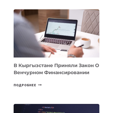
УЗБЕКИСТАНЕ
ПРОЙДЕТ
ПЕРВЫЙ
SILK
ROAD
FINANCE
&
TECHNOLOGY
FORUM
В Кыргызстане Приняли Закон О
Венчурном Финансировании
В
ПОДРОБНЕЕ
КЫРГЫЗСТАНЕ
ПРИНЯЛИ
ЗАКОН
О