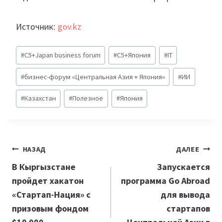
Источник:
gov.kz
Метки
#
C5+Japan business forum
#
C5+Япония
#
IT
записи:
#
бизнес-форум «Центральная Азия + Япония»
#
ИИ
#
Казахстан
#
Полезное
#
Япония
Навигация
НАЗАД
ДАЛЕЕ
по
В Кыргызстане
Запускается
пройдет хакатон
программа Go Abroad
записям
«Стартап-Нация» с
для вывода
призовым фондом
стартапов