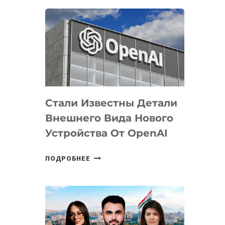
ОПРЕДЕЛЕНЫ
ПРИОРИТЕТНЫЕ
ЗАДАЧИ
ПО
РАЗВИТИЮ
ЭКОСИСТЕМЫ
ИСКУССТВЕННОГО
ИНТЕЛЛЕКТА
Стали Известны Детали
Внешнего Вида Нового
Устройства От OpenAI
СТАЛИ
ПОДРОБНЕЕ
ИЗВЕСТНЫ
ДЕТАЛИ
ВНЕШНЕГО
ВИДА
НОВОГО