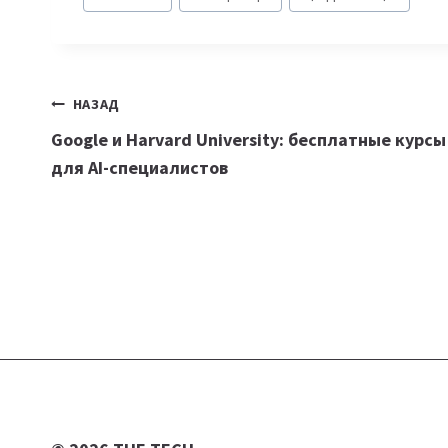
записи:
Навигация
НАЗАД
Google и Harvard University: бесплатные курсы
по
для AI-специалистов
записям