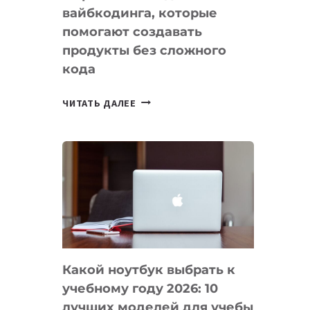
вайбкодинга, которые
помогают создавать
продукты без сложного
кода
7
ЧИТАТЬ ДАЛЕЕ
ПРИЛОЖЕНИЙ
ДЛЯ
ВАЙБКОДИНГА,
КОТОРЫЕ
ПОМОГАЮТ
СОЗДАВАТЬ
ПРОДУКТЫ
БЕЗ
СЛОЖНОГО
Какой ноутбук выбрать к
КОДА
учебному году 2026: 10
лучших моделей для учебы