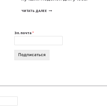
КАКОЙ
ЧИТАТЬ ДАЛЕЕ
НОУТБУК
ВЫБРАТЬ
К
Эл. почта
*
УЧЕБНОМУ
ГОДУ
2026:
10
Подписаться
ЛУЧШИХ
МОДЕЛЕЙ
ДЛЯ
УЧЕБЫ