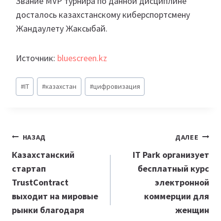
Звание MVP турнира по данной дисциплине
досталось казахстанскому киберспортсмену
Жандаулету Жаксыбай.
Источник:
bluescreen.kz
Метки
#
IT
#
казахстан
#
цифровизация
записи:
Навигация
НАЗАД
ДАЛЕЕ
по
Казахстанский
IT Park организует
стартап
бесплатный курс
записям
TrustContract
электронной
выходит на мировые
коммерции для
рынки благодаря
женщин